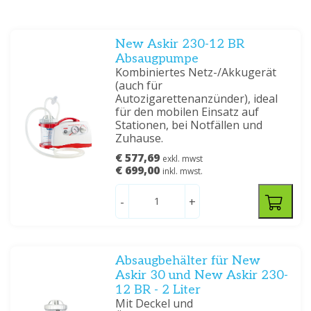
New Askir 230-12 BR
Absaugpumpe
Kombiniertes Netz-/Akkugerät
(auch für
Autozigarettenanzünder), ideal
für den mobilen Einsatz auf
Stationen, bei Notfällen und
Zuhause.
€ 577,69
exkl. mwst
€ 699,00
inkl. mwst.
-
+
Absaugbehälter für New
Askir 30 und New Askir 230-
12 BR - 2 Liter
Mit Deckel und