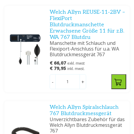
Welch Allyn REUSE‑11‑2BV –
FlexiPort
Blutdruckmanschette
Erwachsene Größe 11 für z.B.
WA 767 Blutdru
Manschette mit Schlauch und
Flexiport-Anschluss für u.a. WA
Blutdruckmessgerät 767
€ 66,07
exkl. mwst
€ 79,95
inkl. mwst.
-
+
Welch Allyn Spiralschlauch
767 Blutdruckmessgerät
Unverzichtbares Zubehör für das
Welch Allyn Blutdruckmessgerät
767