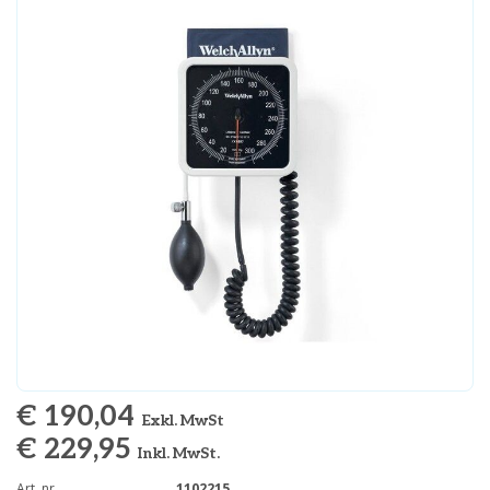
€ 190,04
Exkl. MwSt
€ 229,95
Inkl. MwSt.
Art. nr.
1102215