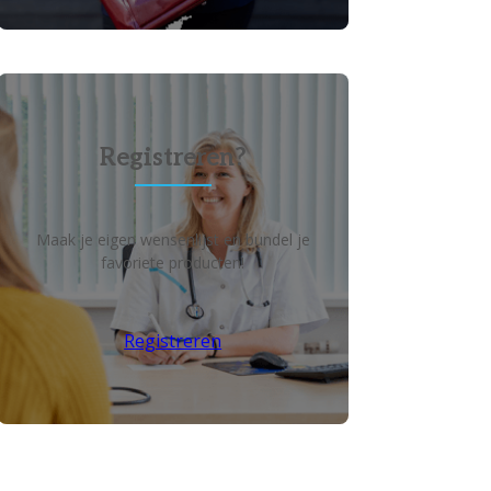
Registreren?
Maak je eigen wensenlijst en bundel je
favoriete producten!
Registreren