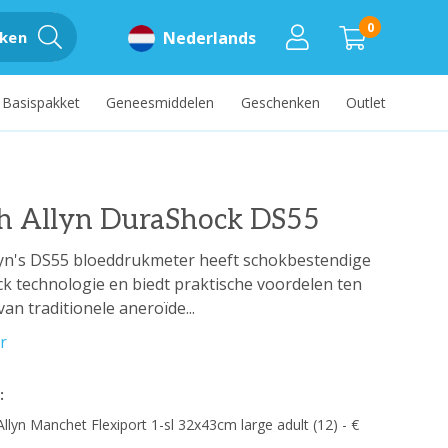
0
ken
Nederlands
Basispakket
Geneesmiddelen
Geschenken
Outlet
h Allyn DuraShock DS55
lyn's DS55 bloeddrukmeter heeft schokbestendige
k technologie en biedt praktische voordelen ten
van traditionele aneroïde...
r
:
llyn Manchet Flexiport 1-sl 32x43cm large adult (12) - €