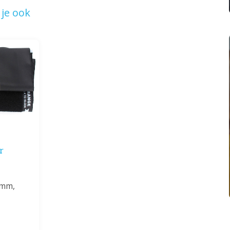
je ook
r
 mm,