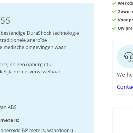
Werkda
Zowel 
S55
Voor p
Uw pra
kbestendige DuraShock technologie
traditionele aneroïde
kke medische omgevingen waar
ene) en een opberg etui
elijk en snel verwisselbaar
We he
Conta
van ABS
 meters:
ele aneroïde BP meters, waardoor u