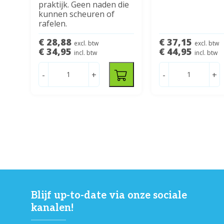
praktijk. Geen naden die
kunnen scheuren of
rafelen.
€ 28,88
€ 37,15
excl. btw
excl. btw
€ 34,95
€ 44,95
incl. btw
incl. btw
-
+
-
+
Blijf up-to-date via onze sociale
kanalen!