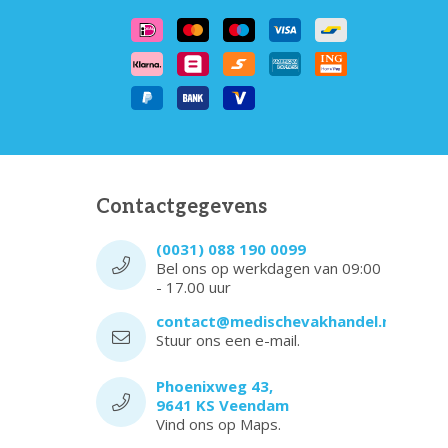
Contactgegevens
(0031) 088 190 0099
Bel ons op werkdagen van 09:00
- 17.00 uur
contact@medischevakhandel.nl
Stuur ons een e-mail.
Phoenixweg 43,
9641 KS Veendam
Vind ons op Maps.