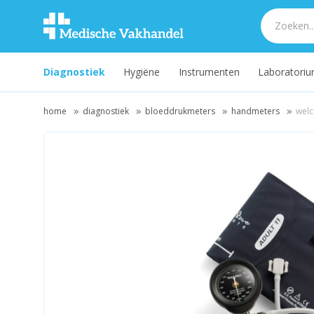
Diagnostiek
Hygiëne
Instrumenten
Laboratori
home
diagnostiek
bloeddrukmeters
handmeters
welc