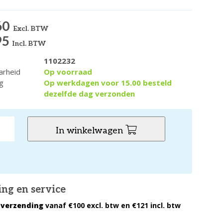
60
Excl. BTW
95
Incl. BTW
1102232
arheid
Op voorraad
g
Op werkdagen voor 15.00 besteld
dezelfde dag verzonden
In winkelwagen
ing en service
 verzending
vanaf €100 excl. btw en €121 incl. btw