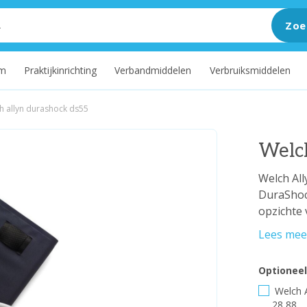
Zoe
um
Praktijkinrichting
Verbandmiddelen
Verbruiksmiddelen
h allyn durashock ds55
Welc
Welch Al
DuraShoc
opzichte 
Lees mee
Optioneel
Welch A
28,88