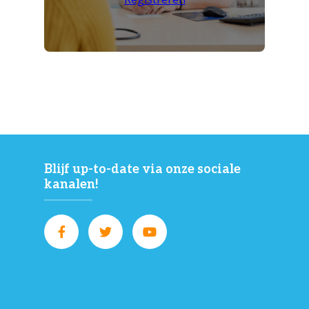
Blijf up-to-date via onze sociale
kanalen!