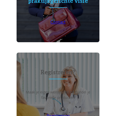
praktijkgerichte visie
Contact
Registreren?
Maak je eigen wensenlijst en bundel je
favoriete producten!
Registreren