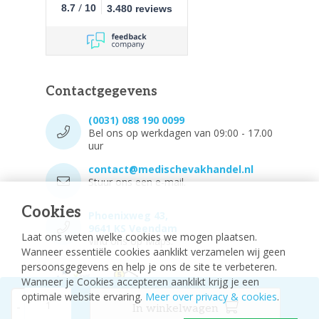
/
8.7
10
3.480 reviews
Contactgegevens
(0031) 088 190 0099
Bel ons op werkdagen van 09:00 - 17.00
uur
contact@medischevakhandel.nl
Stuur ons een e-mail.
Cookies
Phoenixweg 43,
9641 KS Veendam
Laat ons weten welke cookies we mogen plaatsen.
Vind ons op Maps.
Wanneer essentiële cookies aanklikt verzamelen wij geen
persoonsgegevens en help je ons de site te verbeteren.
Wanneer je Cookies accepteren aanklikt krijg je een
optimale website ervaring.
Meer over privacy & cookies
.
-
In winkelwagen