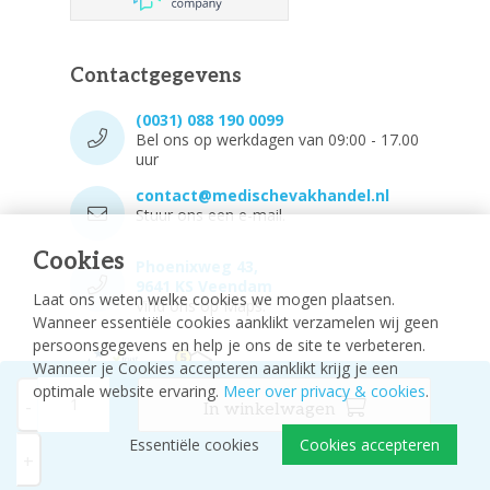
Contactgegevens
(0031) 088 190 0099
Bel ons op werkdagen van 09:00 - 17.00
uur
contact@medischevakhandel.nl
Stuur ons een e-mail.
Cookies
Phoenixweg 43,
9641 KS Veendam
Laat ons weten welke cookies we mogen plaatsen.
Vind ons op Maps.
Wanneer essentiële cookies aanklikt verzamelen wij geen
persoonsgegevens en help je ons de site te verbeteren.
Wanneer je Cookies accepteren aanklikt krijg je een
optimale website ervaring.
Meer over privacy & cookies
.
-
In winkelwagen
Essentiële cookies
Cookies accepteren
© 2026 - Medische vakhandel
Sitemap
+
Disclaimer
Privacy Policy
Cookie-instellingen