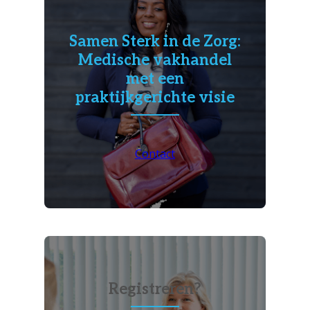
Samen Sterk in de Zorg:
Medische vakhandel
met een
praktijkgerichte visie
Contact
Registreren?