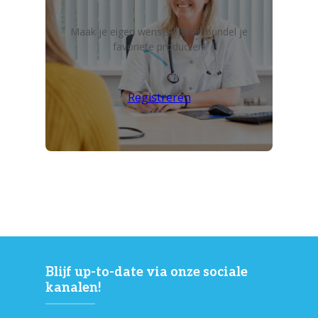
Maak je eigen wensenlijst en bundel je
favoriete producten!
Registreren
Blijf up-to-date via onze sociale
kanalen!