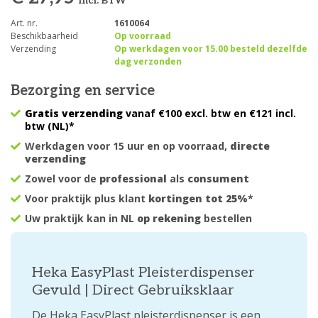
Incl. BTW
Art. nr.
1610064
Beschikbaarheid
Op voorraad
Verzending
Op werkdagen voor 15.00 besteld dezelfde
dag verzonden
Bezorging en service
Gratis verzending
vanaf €100 excl. btw en €121 incl.
btw (NL)*
Werkdagen voor 15 uur en op voorraad,
directe
verzending
Zowel voor de
professional
als
consument
Voor praktijk plus klant
kortingen tot 25%
*
Uw praktijk kan in NL
op rekening
bestellen
Heka EasyPlast Pleisterdispenser
Gevuld | Direct Gebruiksklaar
De Heka EasyPlast pleisterdispenser is een