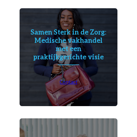
Samen Sterk in de Zorg:
Medische vakhandel
met een
praktijkgerichte visie
Contact