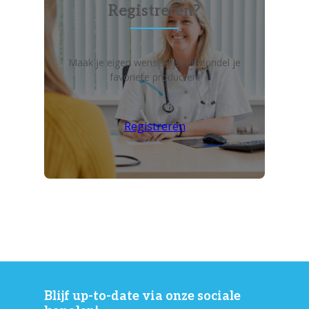
Registreren?
Maak je eigen wensenlijst en bundel je
favoriete producten!
Registreren
Blijf up-to-date via onze sociale