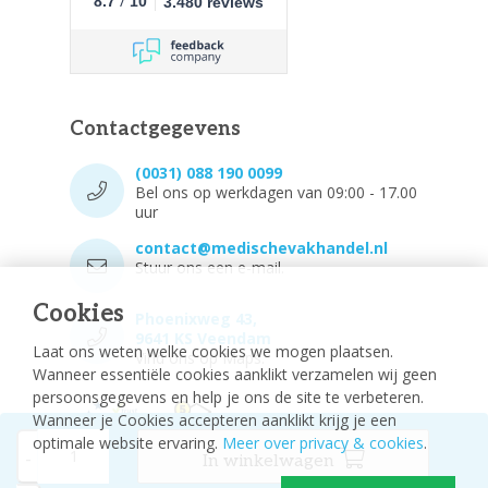
/
8.7
10
3.480 reviews
Contactgegevens
(0031) 088 190 0099
Bel ons op werkdagen van 09:00 - 17.00
uur
contact@medischevakhandel.nl
Stuur ons een e-mail.
Cookies
Phoenixweg 43,
9641 KS Veendam
Laat ons weten welke cookies we mogen plaatsen.
Vind ons op Maps.
Wanneer essentiële cookies aanklikt verzamelen wij geen
persoonsgegevens en help je ons de site te verbeteren.
Wanneer je Cookies accepteren aanklikt krijg je een
optimale website ervaring.
Meer over privacy & cookies
.
-
In winkelwagen