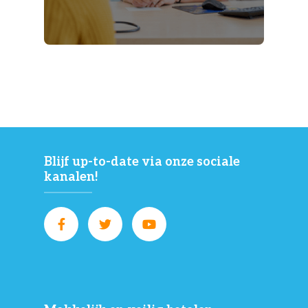
Blijf up-to-date via onze sociale
kanalen!