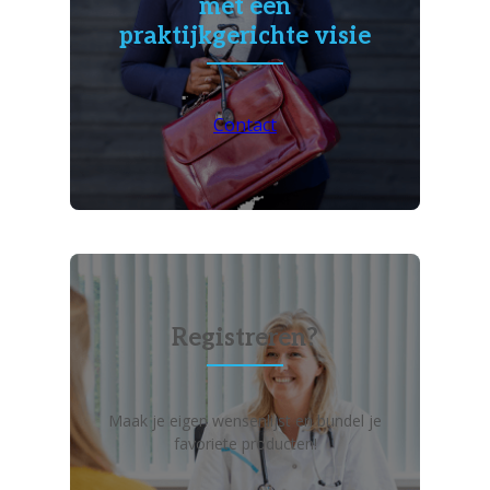
met een
praktijkgerichte visie
Contact
Registreren?
Maak je eigen wensenlijst en bundel je
favoriete producten!