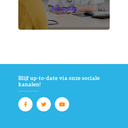
Registreren
Blijf up-to-date via onze sociale
kanalen!