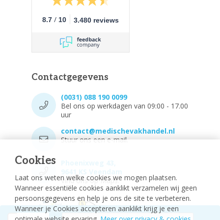
/
8.7
10
3.480 reviews
Contactgegevens
(0031) 088 190 0099
Bel ons op werkdagen van 09:00 - 17.00
uur
contact@medischevakhandel.nl
Stuur ons een e-mail.
Cookies
Phoenixweg 43,
9641 KS Veendam
Laat ons weten welke cookies we mogen plaatsen.
Vind ons op Maps.
Wanneer essentiële cookies aanklikt verzamelen wij geen
persoonsgegevens en help je ons de site te verbeteren.
Wanneer je Cookies accepteren aanklikt krijg je een
optimale website ervaring.
Meer over privacy & cookies
.