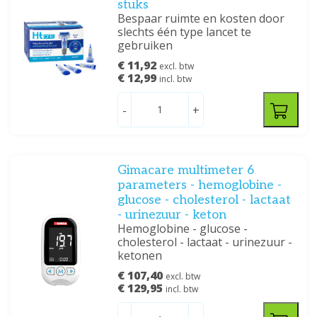
stuks
Bespaar ruimte en kosten door
slechts één type lancet te
gebruiken
€ 11,92
excl. btw
€ 12,99
incl. btw
-
+
Gimacare multimeter 6
parameters - hemoglobine -
glucose - cholesterol - lactaat
- urinezuur - keton
Hemoglobine - glucose -
cholesterol - lactaat - urinezuur -
ketonen
€ 107,40
excl. btw
€ 129,95
incl. btw