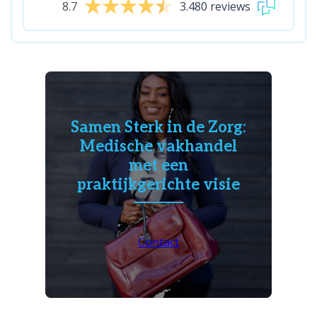
8.7
3.480 reviews
Samen Sterk in de Zorg:
Medische vakhandel
met een
praktijkgerichte visie
Contact