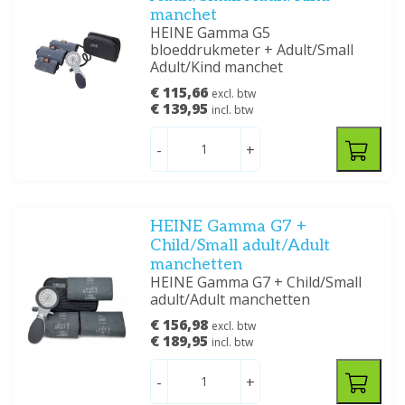
manchet
HEINE Gamma G5
bloeddrukmeter + Adult/Small
Adult/Kind manchet
€ 115,66
excl. btw
€ 139,95
incl. btw
-
+
HEINE Gamma G7 +
Child/Small adult/Adult
manchetten
HEINE Gamma G7 + Child/Small
adult/Adult manchetten
€ 156,98
excl. btw
€ 189,95
incl. btw
-
+