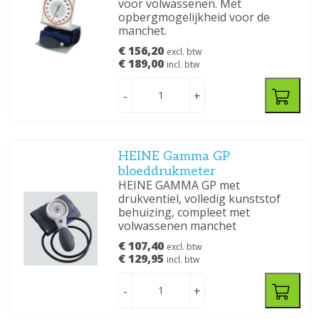
voor volwassenen. Met
opbergmogelijkheid voor de
manchet.
€ 156,20
excl. btw
€ 189,00
incl. btw
-
+
HEINE Gamma GP
bloeddrukmeter
HEINE GAMMA GP met
drukventiel, volledig kunststof
behuizing, compleet met
volwassenen manchet
€ 107,40
excl. btw
€ 129,95
incl. btw
-
+