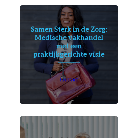
Samen Sterk in de Zorg:
Medische vakhandel
met een
praktijkgerichte visie
Contact