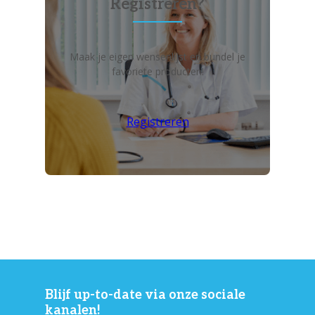
Registreren?
Maak je eigen wensenlijst en bundel je
favoriete producten!
Registreren
Blijf up-to-date via onze sociale
kanalen!