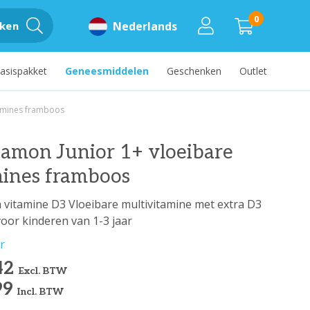
0
ken
Nederlands
asispakket
Geneesmiddelen
Geschenken
Outlet
tamines framboos
amon Junior 1+ vloeibare
mines framboos
 vitamine D3 Vloeibare multivitamine met extra D3
voor kinderen van 1-3 jaar
r
42
Excl. BTW
99
Incl. BTW