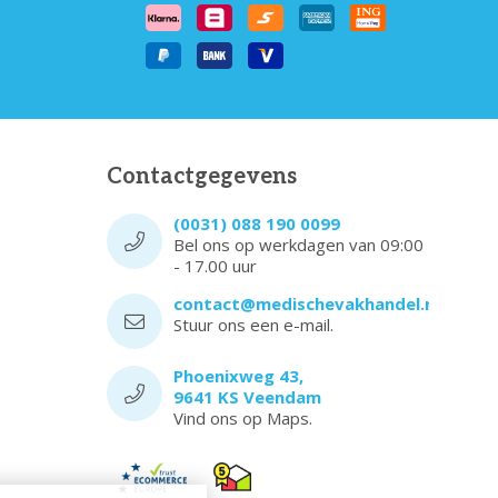
Contactgegevens
(0031) 088 190 0099
Bel ons op werkdagen van 09:00
- 17.00 uur
contact@medischevakhandel.nl
Stuur ons een e-mail.
Phoenixweg 43,
9641 KS Veendam
Vind ons op Maps.