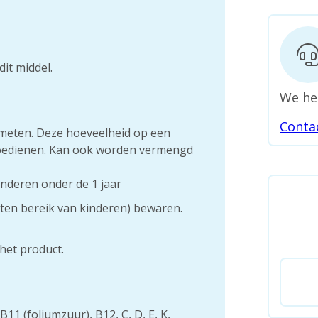
dit middel.
We he
Conta
fmeten. Deze hoeveelheid op een
 toedienen. Kan ook worden vermengd
inderen onder de 1 jaar
iten bereik van kinderen) bewaren.
het product.
B11 (foliumzuur), B12, C, D, E, K,