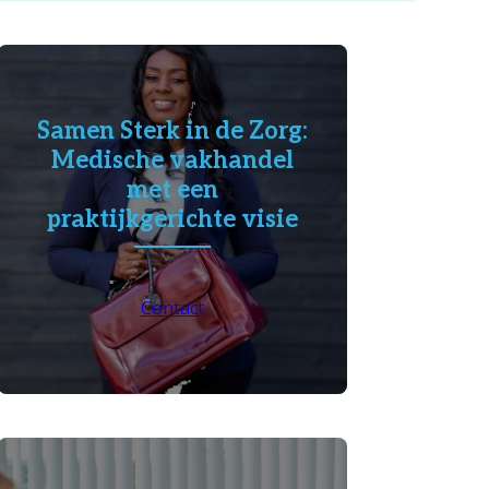
Samen Sterk in de Zorg:
Medische vakhandel
met een
praktijkgerichte visie
Contact