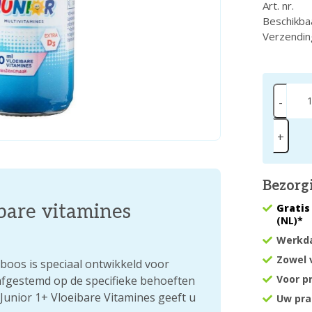
Art. nr.
Beschikba
Verzendin
-
+
Bezorg
bare vitamines
Gratis
(NL)*
Werkda
Zowel 
boos is speciaal ontwikkeld voor
Voor p
afgestemd op de specifieke behoeften
 Junior 1+ Vloeibare Vitamines geeft u
Uw pra