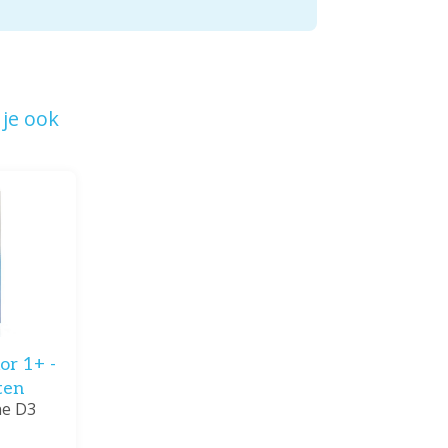
je ook
or 1+ -
ten
ne D3