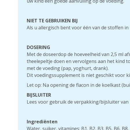
uw kind een goede aanvulling op de voeding.
NIET TE GEBRUIKEN BIJ
Als u allergisch bent voor één van de stoffen in 
DOSERING
Met de doseerdop de hoeveelheid van 2,5 ml a
theelepeltje doen en vervolgens aan het kind
met de voeding (pap, yoghurt, drank).
Dit voedingssupplement is niet geschikt voor k
Let op:
Na opening de flacon in de koelkast (bu
BIJSLUITER
Lees voor gebruik de verpakking/bijsluiter van 
Ingrediënten
Water, suiker, vitamines: B1, B2, B3, B5, B6, B8, 