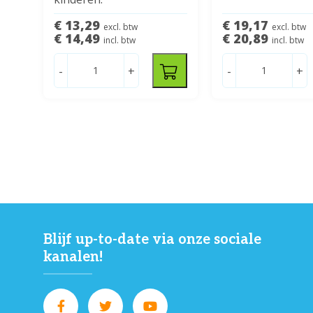
€ 13,29
€ 19,17
excl. btw
excl. btw
€ 14,49
€ 20,89
incl. btw
incl. btw
-
+
-
+
Blijf up-to-date via onze sociale
kanalen!