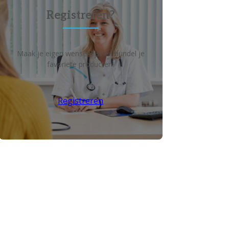
Registreren?
Maak je eigen wensenlijst en bundel je
favoriete producten!
Registreren