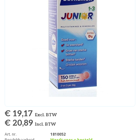
€ 19,17
Excl. BTW
€ 20,89
Incl. BTW
Art. nr.
1810052
Beschikbaarheid
Wordt voor u besteld