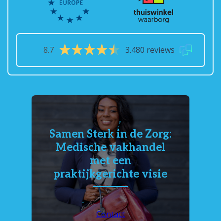
8.7
3.480 reviews
Samen Sterk in de Zorg:
Medische vakhandel
met een
praktijkgerichte visie
Contact