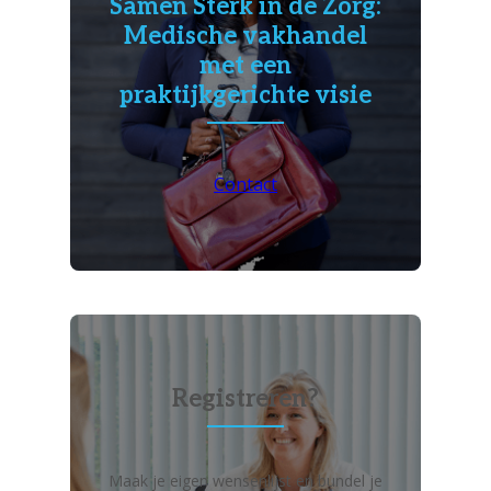
Samen Sterk in de Zorg:
Medische vakhandel
met een
praktijkgerichte visie
Contact
Registreren?
Maak je eigen wensenlijst en bundel je