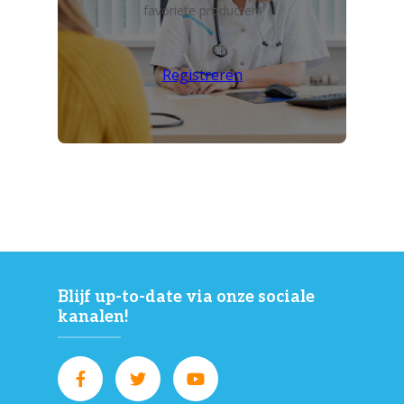
favoriete producten!
Registreren
Blijf up-to-date via onze sociale
kanalen!