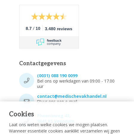
/
8.7
10
3.480 reviews
Contactgegevens
(0031) 088 190 0099
Bel ons op werkdagen van 09:00 - 17.00
uur
contact@medischevakhandel.nl
Stuur ons een e-mail.
Cookies
Phoenixweg 43,
9641 KS Veendam
Laat ons weten welke cookies we mogen plaatsen.
Vind ons op Maps.
Wanneer essentiële cookies aanklikt verzamelen wij geen