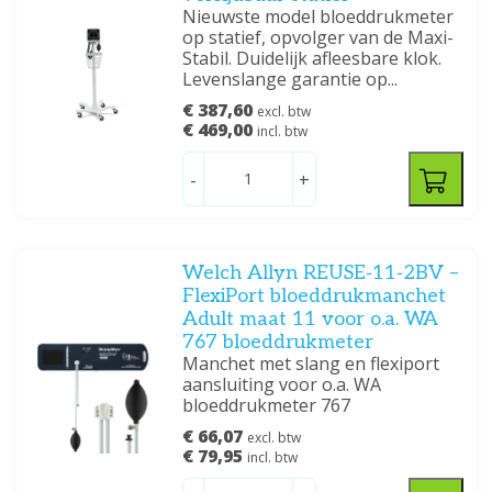
Nieuwste model bloeddrukmeter
op statief, opvolger van de Maxi-
Stabil. Duidelijk afleesbare klok.
Levenslange garantie op...
€ 387,60
excl. btw
€ 469,00
incl. btw
-
+
Welch Allyn REUSE‑11‑2BV –
FlexiPort bloeddrukmanchet
Adult maat 11 voor o.a. WA
767 bloeddrukmeter
Manchet met slang en flexiport
aansluiting voor o.a. WA
bloeddrukmeter 767
€ 66,07
excl. btw
€ 79,95
incl. btw