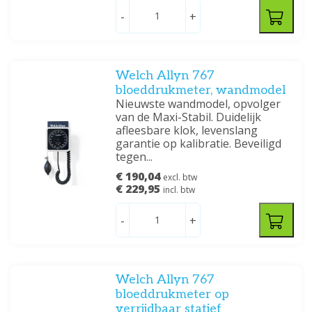
-
+
Welch Allyn 767
bloeddrukmeter, wandmodel
Nieuwste wandmodel, opvolger
van de Maxi-Stabil. Duidelijk
afleesbare klok, levenslang
garantie op kalibratie. Beveiligd
tegen...
€ 190,04
excl. btw
€ 229,95
incl. btw
-
+
Welch Allyn 767
bloeddrukmeter op
verrijdbaar statief