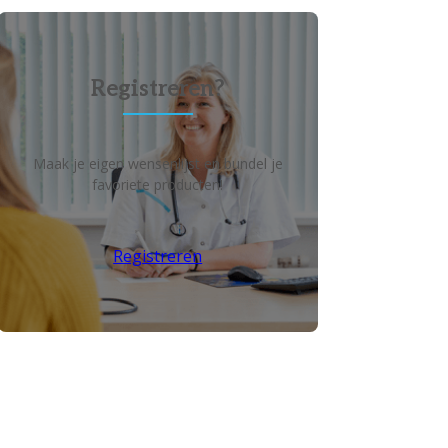
Registreren?
Maak je eigen wensenlijst en bundel je
favoriete producten!
Registreren