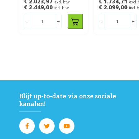
€ 2.023,97
€ 1.734,71
excl. btw
excl.
€ 2.449,00
€ 2.099,00
incl. btw
incl. 
-
+
-
+
Blijf up-to-date via onze sociale
kanalen!