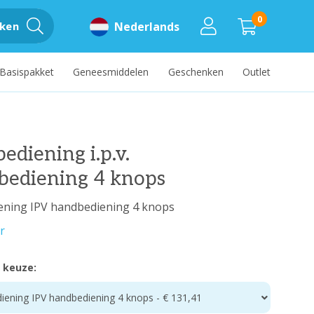
0
ken
Nederlands
Basispakket
Geneesmiddelen
Geschenken
Outlet
ediening i.p.v.
bediening 4 knops
ening IPV handbediening 4 knops
r
 keuze:
iening IPV handbediening 4 knops - € 131,41