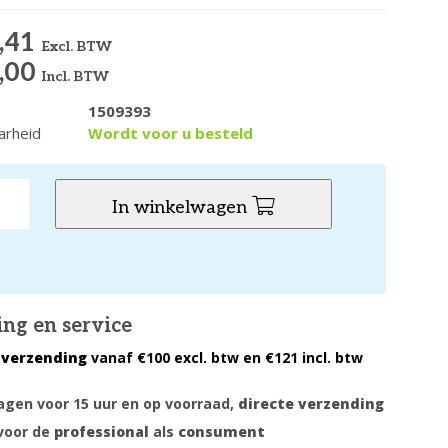
,41
Excl. BTW
,00
Incl. BTW
1509393
arheid
Wordt voor u besteld
In winkelwagen
ing en service
 verzending
vanaf €100 excl. btw en €121 incl. btw
gen voor 15 uur en op voorraad,
directe verzending
voor de
professional
als
consument