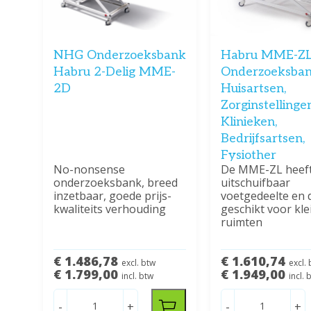
NHG Onderzoeksbank
Habru MME-Z
Habru 2-Delig MME-
Onderzoeksban
2D
Huisartsen,
Zorginstellingen
Klinieken,
Bedrijfsartsen,
Fysiother
No-nonsense
De MME-ZL heef
onderzoeksbank, breed
uitschuifbaar
inzetbaar, goede prijs-
voetgedeelte en 
kwaliteits verhouding
geschikt voor kle
ruimten
€ 1.486,78
€ 1.610,74
excl. btw
excl.
€ 1.799,00
€ 1.949,00
incl. btw
incl. 
-
+
-
+