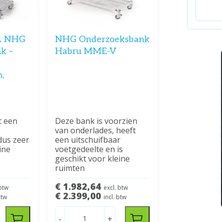
L NHG
NHG Onderzoeksbank
k –
Habru MME-V
,
t een
Deze bank is voorzien
van onderlades, heeft
dus zeer
een uitschuifbaar
ine
voetgedeelte en is
geschikt voor kleine
ruimten
€ 1.982,64
 btw
excl. btw
€ 2.399,00
btw
incl. btw
-
+