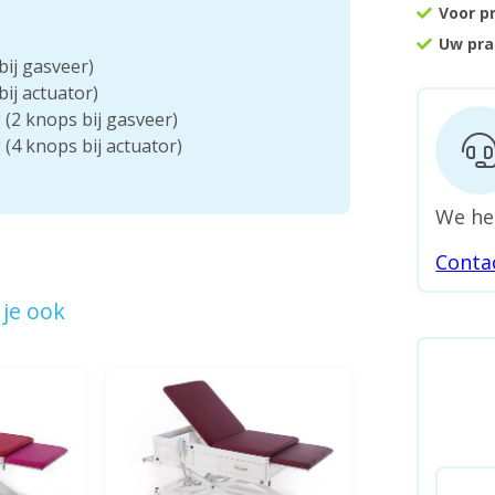
Voor p
Uw pra
ij gasveer)
ij actuator)
(2 knops bij gasveer)
(4 knops bij actuator)
We he
Conta
je ook