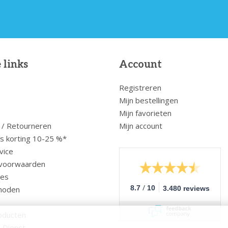
 links
Account
Registreren
Mijn bestellingen
Mijn favorieten
 / Retourneren
Mijn account
us korting 10-25 %*
vice
voorwaarden
ces
/
8.7
10
hoden
3.480 reviews
oducten
 Dienst