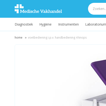
Diagnostiek
Hygiëne
Instrumenten
Laboratoriu
home
voetbediening i.p.v. handbediening 4 knops