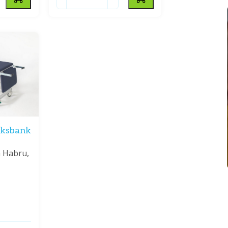
ksbank
n Habru,