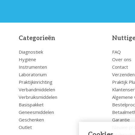
Categorieën
Nuttige
Diagnostiek
FAQ
Hygiëne
Over ons
Instrumenten
Contact
Laboratorium
Verzenden
Praktijkinrichting
Praktijk Pl
Verbandmiddelen
Klantenser
Verbruiksmiddelen
Algemene 
Basispakket
Bestelpro
Geneesmiddelen
Betaalmet
Geschenken
Garantie
Outlet
Nieuwe pr
Cookies
Technische