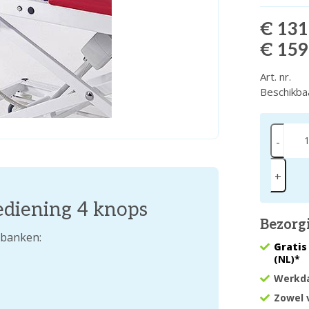
€ 131
€ 159
Art. nr.
Beschikba
-
+
ediening 4 knops
Bezorg
 banken:
Gratis
(NL)*
Werkda
Zowel 