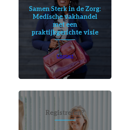
Samen Sterk in de Zorg:
Medische vakhandel
met een
praktijkgerichte visie
Contact
Registreren?