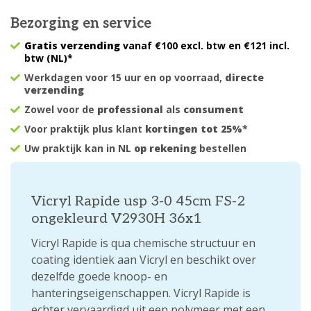
Bezorging en service
Gratis verzending
vanaf €100 excl. btw en €121 incl.
btw (NL)*
Werkdagen voor 15 uur en op voorraad,
directe
verzending
Zowel voor de
professional
als
consument
Voor praktijk plus klant
kortingen tot 25%
*
Uw praktijk kan in NL
op rekening
bestellen
Vicryl Rapide usp 3-0 45cm FS-2
ongekleurd V2930H 36x1
Vicryl Rapide is qua chemische structuur en
coating identiek aan Vicryl en beschikt over
dezelfde goede knoop- en
hanteringseigenschappen. Vicryl Rapide is
echter vervaardigd uit een polymeer met een