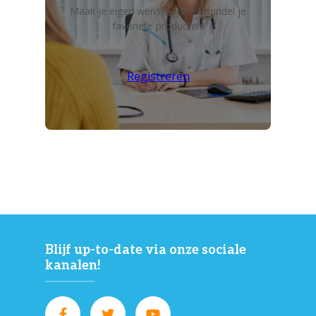
Maak je eigen wensenlijst en bundel je
favoriete producten!
Registreren
Blijf up-to-date via onze sociale
kanalen!