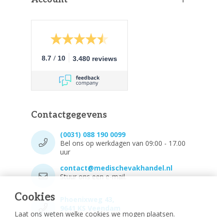
/
8.7
10
3.480 reviews
Contactgegevens
(0031) 088 190 0099
Bel ons op werkdagen van 09:00 - 17.00
uur
contact@medischevakhandel.nl
Stuur ons een e-mail.
Cookies
Phoenixweg 43,
9641 KS Veendam
Laat ons weten welke cookies we mogen plaatsen.
Vind ons op Maps.