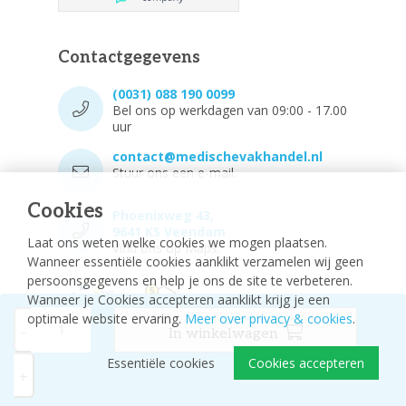
Contactgegevens
(0031) 088 190 0099
Bel ons op werkdagen van 09:00 - 17.00
uur
contact@medischevakhandel.nl
Stuur ons een e-mail.
Cookies
Phoenixweg 43,
9641 KS Veendam
Laat ons weten welke cookies we mogen plaatsen.
Vind ons op Maps.
Wanneer essentiële cookies aanklikt verzamelen wij geen
persoonsgegevens en help je ons de site te verbeteren.
Wanneer je Cookies accepteren aanklikt krijg je een
optimale website ervaring.
Meer over privacy & cookies
.
-
In winkelwagen
Essentiële cookies
Cookies accepteren
© 2026 - Medische vakhandel
Sitemap
+
Disclaimer
Privacy Policy
Cookie-instellingen