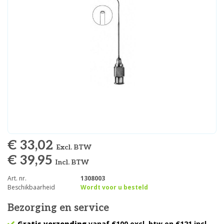
€ 33,02
Excl. BTW
€ 39,95
Incl. BTW
Art. nr.
1308003
Beschikbaarheid
Wordt voor u besteld
Bezorging en service
Gratis verzending
vanaf €100 excl. btw en €121 incl.