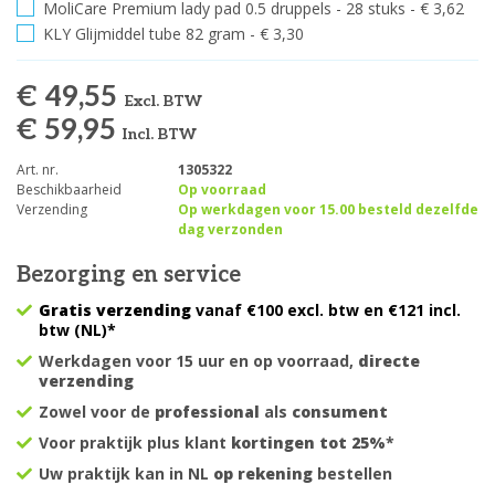
MoliCare Premium lady pad 0.5 druppels - 28 stuks - € 3,62
KLY Glijmiddel tube 82 gram - € 3,30
€ 49,55
Excl. BTW
€ 59,95
Incl. BTW
Art. nr.
1305322
Beschikbaarheid
Op voorraad
Verzending
Op werkdagen voor 15.00 besteld dezelfde
dag verzonden
Bezorging en service
Gratis verzending
vanaf €100 excl. btw en €121 incl.
btw (NL)*
Werkdagen voor 15 uur en op voorraad,
directe
verzending
Zowel voor de
professional
als
consument
Voor praktijk plus klant
kortingen tot 25%
*
Uw praktijk kan in NL
op rekening
bestellen