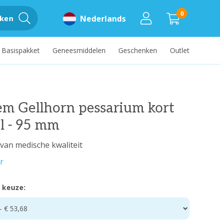
0
ken
Nederlands
Basispakket
Geneesmiddelen
Geschenken
Outlet
em Gellhorn pessarium kort
l - 95 mm
 van medische kwaliteit
r
 keuze:
 € 53,68