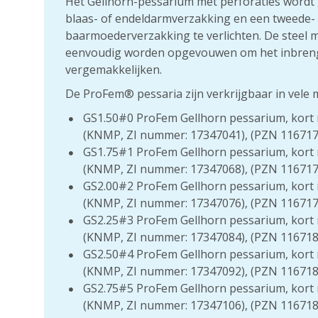
Het Gellhorn-pessarium met perforaties word
blaas- of endeldarmverzakking en een tweede-
baarmoederverzakking te verlichten. De steel 
eenvoudig worden opgevouwen om het inbreng
vergemakkelijken.
De ProFem® pessaria zijn verkrijgbaar in vele 
GS1.50#0 ProFem Gellhorn pessarium, kort 
(KNMP, ZI nummer: 17347041), (PZN 116717
GS1.75#1 ProFem Gellhorn pessarium, kort 
(KNMP, ZI nummer: 17347068), (PZN 116717
GS2.00#2 ProFem Gellhorn pessarium, kort 
(KNMP, ZI nummer: 17347076), (PZN 116717
GS2.25#3 ProFem Gellhorn pessarium, kort 
(KNMP, ZI nummer: 17347084), (PZN 116718
GS2.50#4 ProFem Gellhorn pessarium, kort 
(KNMP, ZI nummer: 17347092), (PZN 116718
GS2.75#5 ProFem Gellhorn pessarium, kort 
(KNMP, ZI nummer: 17347106), (PZN 116718