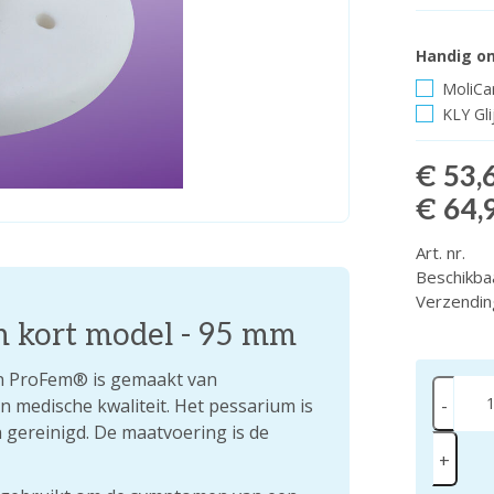
Handig om
MoliCar
KLY Gli
€ 53,
€ 64,
Art. nr.
Beschikba
Verzendin
 kort model - 95 mm
an ProFem® is gemaakt van
an medische kwaliteit. Het pessarium is
-
 gereinigd. De maatvoering is de
+