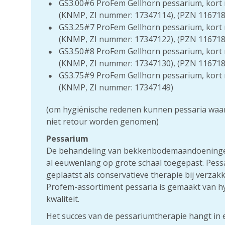
GS3.00#6 ProFem Gellhorn pessarium, kort 
(KNMP, ZI nummer: 17347114), (PZN 116718
GS3.25#7 ProFem Gellhorn pessarium, kort 
(KNMP, ZI nummer: 17347122), (PZN 116718
GS3.50#8 ProFem Gellhorn pessarium, kort 
(KNMP, ZI nummer: 17347130), (PZN 116718
GS3.75#9 ProFem Gellhorn pessarium, kort 
(KNMP, ZI nummer: 17347149)
(om hygiënische redenen kunnen pessaria waa
niet retour worden genomen)
Pessarium
De behandeling van bekkenbodemaandoeningen 
al eeuwenlang op grote schaal toegepast. Pess
geplaatst als conservatieve therapie bij verzakk
Profem-assortiment pessaria is gemaakt van h
kwaliteit.
Het succes van de pessariumtherapie hangt in e