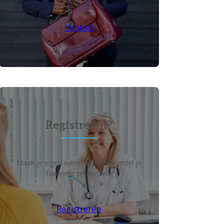
Contact
Registreren?
Maak je eigen wensenlijst en bundel je
favoriete producten!
Registreren