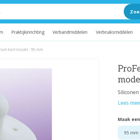
Zoe
um
Praktijkinrichting
Verbandmiddelen
Verbruiksmiddelen
rium kort model - 95 mm
ProF
mode
Siliconen
Lees mee
Maak een
95 mm -