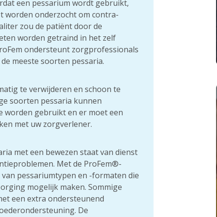
ordat een pessarium wordt gebruikt,
st worden onderzocht om contra-
dealiter zou de patiënt door de
en worden getraind in het zelf
ProFem ondersteunt zorgprofessionals
r de meeste soorten pessaria.
atig te verwijderen en schoon te
ge soorten pessaria kunnen
 worden gebruikt en er moet een
en met uw zorgverlener.
saria met een bewezen staat van dienst
nentieproblemen. Met de ProFem®-
 van pessariumtypen en -formaten die
rzorging mogelijk maken. Sommige
 met een extra ondersteunend
oederondersteuning. De