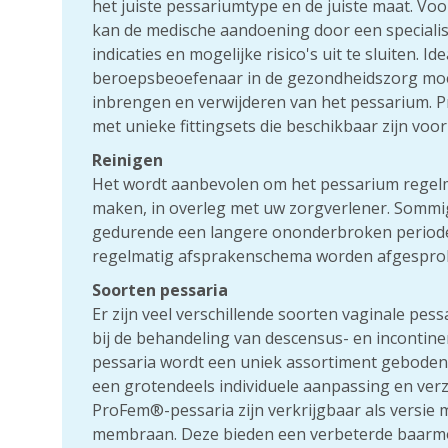
het juiste pessariumtype en de juiste maat. Vo
kan de medische aandoening door een speciali
indicaties en mogelijke risico's uit te sluiten. I
beroepsbeoefenaar in de gezondheidszorg moet
inbrengen en verwijderen van het pessarium. 
met unieke fittingsets die beschikbaar zijn voo
Reinigen
Het wordt aanbevolen om het pessarium regelm
maken, in overleg met uw zorgverlener. Sommi
gedurende een langere ononderbroken periode
regelmatig afsprakenschema worden afgesprok
Soorten pessaria
Er zijn veel verschillende soorten vaginale pes
bij de behandeling van descensus- en inconti
pessaria wordt een uniek assortiment geboden
een grotendeels individuele aanpassing en ve
ProFem®-pessaria zijn verkrijgbaar als versie
membraan. Deze bieden een verbeterde baarm