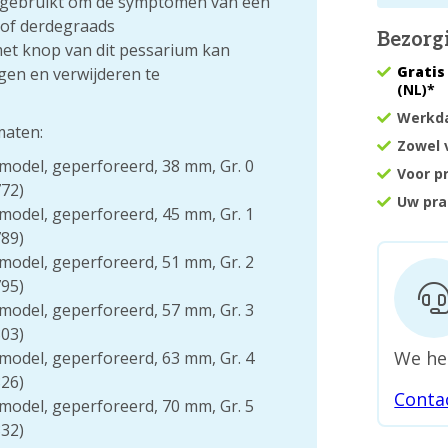
t gebruikt om de symptomen van een
 of derdegraads
Bezorg
met knop van dit pessarium kan
Gratis
en en verwijderen te
(NL)*
Werkda
maten:
Zowel 
model, geperforeerd, 38 mm, Gr. 0
Voor p
72)
Uw pra
model, geperforeerd, 45 mm, Gr. 1
89)
model, geperforeerd, 51 mm, Gr. 2
95)
model, geperforeerd, 57 mm, Gr. 3
03)
We he
model, geperforeerd, 63 mm, Gr. 4
26)
Conta
model, geperforeerd, 70 mm, Gr. 5
32)