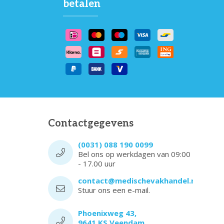
betalen
Contactgegevens
(0031) 088 190 0099
Bel ons op werkdagen van 09:00
- 17.00 uur
contact@medischevakhandel.nl
Stuur ons een e-mail.
Phoenixweg 43,
9641 KS Veendam