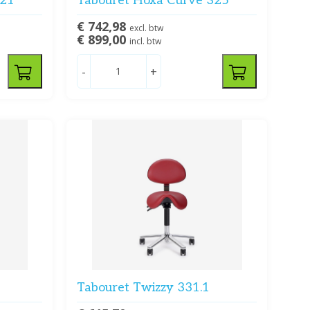
321
Tabouret Hoxa Curve 325
€ 742,98
excl. btw
€ 899,00
incl. btw
-
+
Tabouret Twizzy 331.1