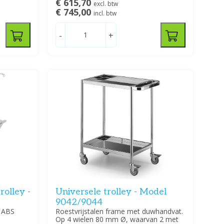
€ 615,70
excl. btw
€ 745,00
incl. btw
-
+
rolley -
Universele trolley - Model
9042/9044
4 ABS
Roestvrijstalen frame met duwhandvat.
Op 4 wielen 80 mm Ø, waarvan 2 met