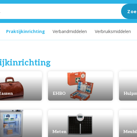
Zoe
Praktijkinrichting
Verbandmiddelen
Verbruiksmiddelen
ijkinrichting
tassen
EHBO
Hulpm
Meten
Meubil