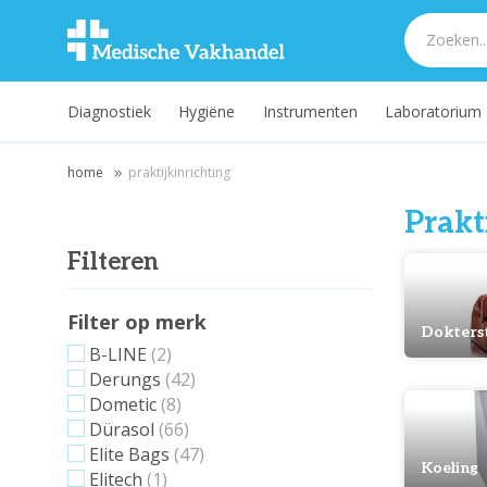
Diagnostiek
Hygiëne
Instrumenten
Laboratorium
home
praktijkinrichting
Prakt
Filteren
Filter op merk
Dokters
B-LINE
(2)
Derungs
(42)
Dometic
(8)
Dürasol
(66)
Elite Bags
(47)
Koeling
Elitech
(1)