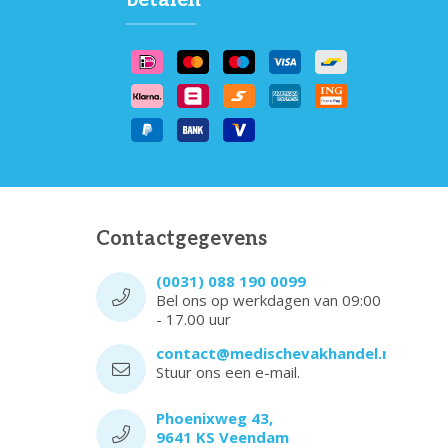
Contactgegevens
(0031) 088 190 0099
Bel ons op werkdagen van 09:00
- 17.00 uur
contact@medischevakhandel.nl
Stuur ons een e-mail.
Phoenixweg 43,
9641 KS Veendam