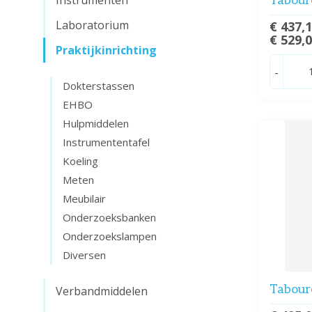
Instrumenten
Tabour
Laboratorium
€ 437,
€ 529,
Praktijkinrichting
-
Dokterstassen
EHBO
Hulpmiddelen
Instrumententafel
Koeling
Meten
Meubilair
Onderzoeksbanken
Onderzoekslampen
Diversen
Tabour
Verbandmiddelen