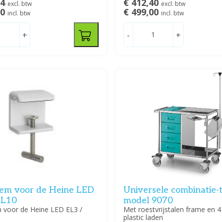
04
€ 412,40
excl. btw
excl. btw
00
€ 499,00
incl. btw
incl. btw
+
-
+
lem voor de Heine LED
Universele combinatie-t
EL10
model 9070
m voor de Heine LED EL3 /
Met roestvrijstalen frame en 
plastic laden