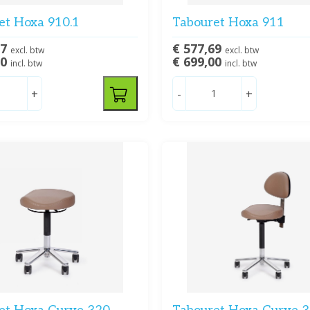
et Hoxa 910.1
Tabouret Hoxa 911
07
€ 577,69
excl. btw
excl. btw
00
€ 699,00
incl. btw
incl. btw
+
-
+