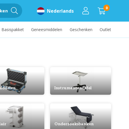
0
ken
Nederlands
Basispakket
Geneesmiddelen
Geschenken
Outlet
iddelen
Instrumententafel
air
Onderzoeksbanken