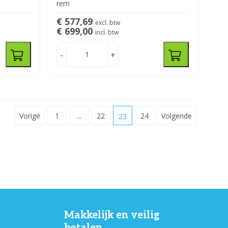
rem
€ 577,69
excl. btw
€ 699,00
incl. btw
-
+
Vorige
1
...
22
23
24
Volgende
Makkelijk en veilig
betalen