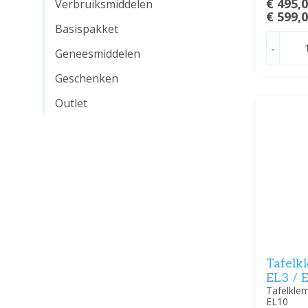
€ 495,
Verbruiksmiddelen
€ 599,
Basispakket
-
Geneesmiddelen
Geschenken
Outlet
Tafelk
EL3 / 
Tafelkle
EL10