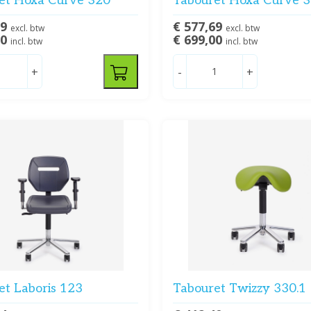
et Hoxa Curve 320
Tabouret Hoxa Curve 
19
€ 577,69
excl. btw
excl. btw
00
€ 699,00
incl. btw
incl. btw
+
-
+
et Laboris 123
Tabouret Twizzy 330.1