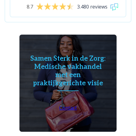
8.7
3.480 reviews
Samen Sterk in de Zorg:
Medische vakhandel
met een
praktijkgerichte visie
Contact