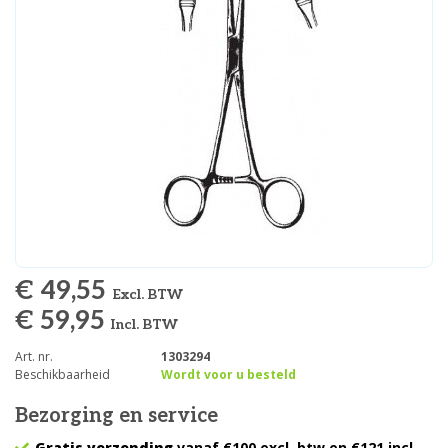
€ 49,55
Excl. BTW
€ 59,95
Incl. BTW
Art. nr.
1303294
Beschikbaarheid
Wordt voor u besteld
Bezorging en service
Gratis verzending
vanaf €100 excl. btw en €121 incl.