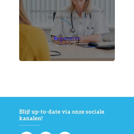
Maak je eigen wensenlijst en bundel je
favoriete producten!
Registreren
Blijf up-to-date via onze sociale
kanalen!