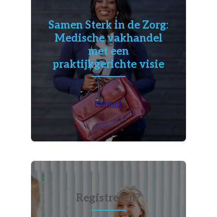
Samen Sterk in de Zorg:
Medische vakhandel
met een
praktijkgerichte visie
Contact
Registreren?