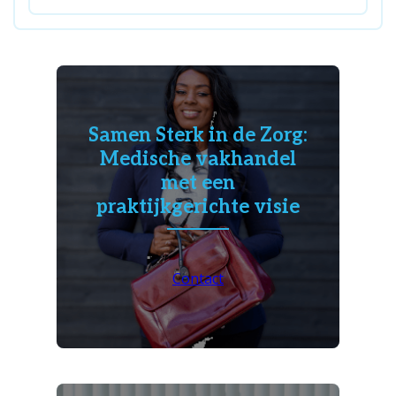
Samen Sterk in de Zorg:
Medische vakhandel
met een
praktijkgerichte visie
Contact