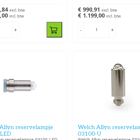
8,84
€ 990,91
excl. btw
excl. btw
9,00
€ 1.199,00
incl. btw
incl. btw
+
-
+
Allyn reservelampje
Welch Allyn reservela
-LED
03100-U
lyn reservelampje 03100-LED
Welch Allyn reservelampje 03