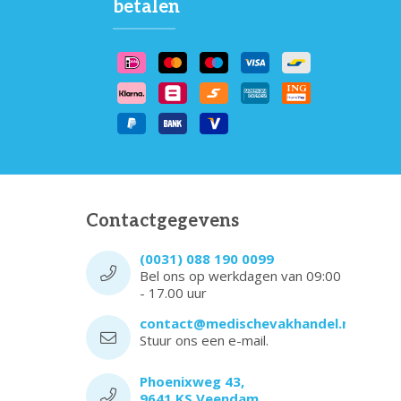
betalen
Contactgegevens
(0031) 088 190 0099
Bel ons op werkdagen van 09:00
- 17.00 uur
contact@medischevakhandel.nl
Stuur ons een e-mail.
Phoenixweg 43,
9641 KS Veendam