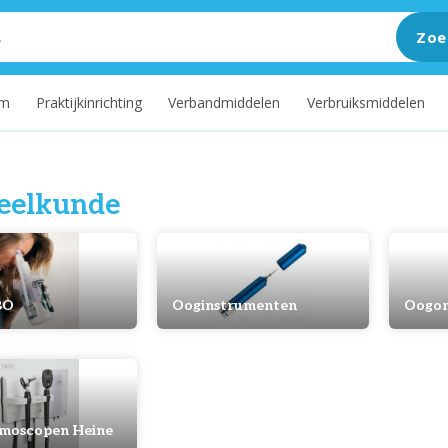
Zoe
um
Praktijkinrichting
Verbandmiddelen
Verbruiksmiddelen
eelkunde
BO
Ooginstrumenten
Oogon
moscopen Heine