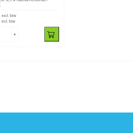
g
3
excl. btw
5
incl. btw
+