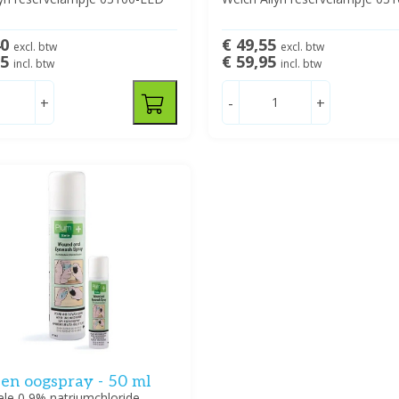
40
€ 49,55
excl. btw
excl. btw
95
€ 59,95
incl. btw
incl. btw
+
-
+
en oogspray - 50 ml
ele 0,9% natriumchloride-