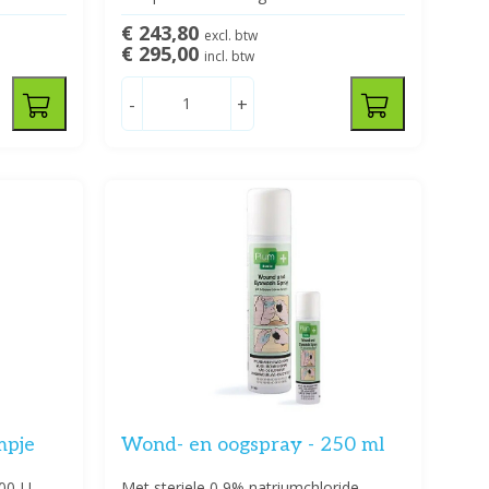
€ 243,80
excl. btw
€ 295,00
incl. btw
-
+
mpje
Wond- en oogspray - 250 ml
100-U
Met steriele 0,9% natriumchloride-