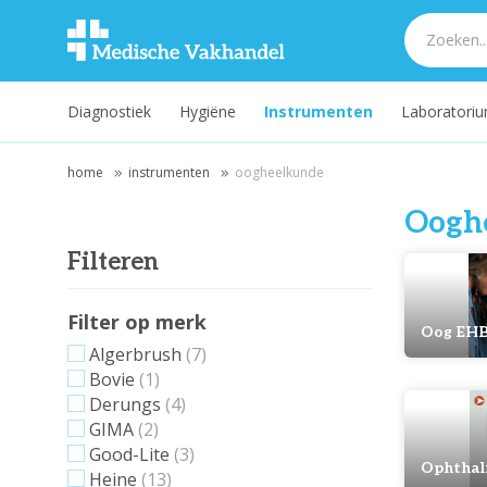
Diagnostiek
Hygiëne
Instrumenten
Laboratori
home
instrumenten
oogheelkunde
Oogh
Filteren
Filter op merk
Oog EH
Algerbrush
(7)
Bovie
(1)
Derungs
(4)
GIMA
(2)
Good-Lite
(3)
Ophthal
Heine
(13)