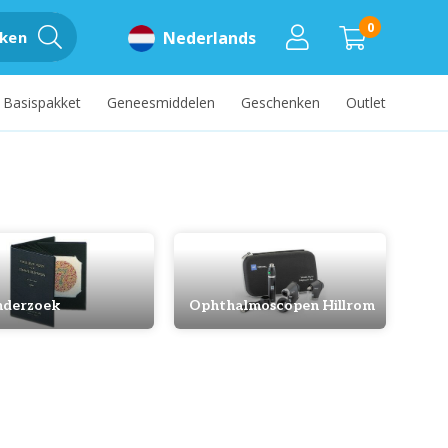
0
ken
Nederlands
Basispakket
Geneesmiddelen
Geschenken
Outlet
derzoek
Ophthalmoscopen Hillrom