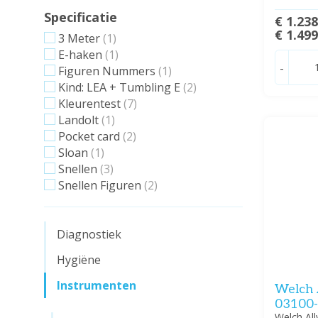
Specificatie
€ 1.23
€ 1.49
3 Meter
(1)
E-haken
(1)
-
Figuren Nummers
(1)
Kind: LEA + Tumbling E
(2)
Kleurentest
(7)
Landolt
(1)
Pocket card
(2)
Sloan
(1)
Snellen
(3)
Snellen Figuren
(2)
Diagnostiek
Hygiëne
Instrumenten
Welch 
03100
Welch Al