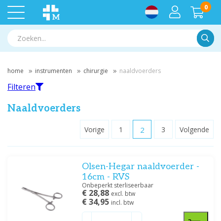
0
Zoek
home
instrumenten
chirurgie
naaldvoerders
Filteren
Naaldvoerders
Vorige
1
2
3
Volgende
Filteren
Olsen-Hegar naaldvoerder -
Filter op merk
16cm - RVS
Hartmann
(10)
Onbeperkt sterliseerbaar
€ 28,88
Medipharchem
(24)
excl. btw
€ 34,95
incl. btw
Servoprax
(1)