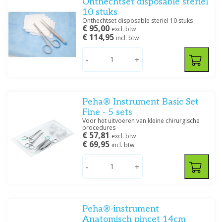
Onthechtset disposable steriel
10 stuks
Onthechtset disposable steriel 10 stuks
€ 95,00
excl. btw
€ 114,95
incl. btw
-
+
Peha® Instrument Basic Set
Fine - 5 sets
Voor het uitvoeren van kleine chirurgische
procedures
€ 57,81
excl. btw
€ 69,95
incl. btw
-
+
Peha®-instrument
Anatomisch pincet 14cm