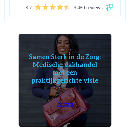
8.7
3.480 reviews
Samen Sterk in de Zorg:
Medische vakhandel
met een
praktijkgerichte visie
Contact