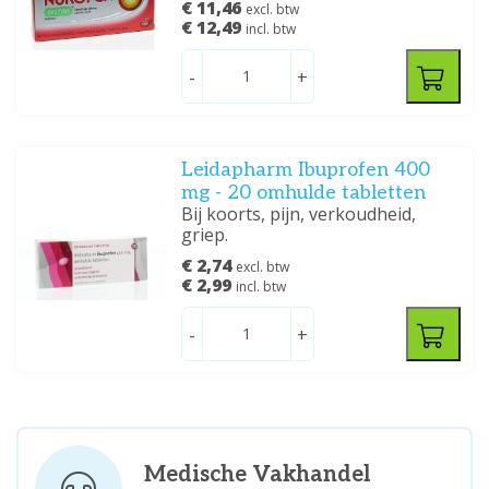
€ 11,46
excl. btw
€ 12,49
incl. btw
-
+
Leidapharm Ibuprofen 400
mg - 20 omhulde tabletten
Bij koorts, pijn, verkoudheid,
griep.
€ 2,74
excl. btw
€ 2,99
incl. btw
-
+
Medische Vakhandel