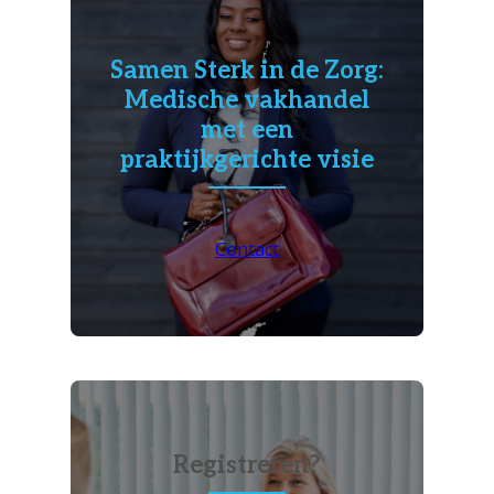
Samen Sterk in de Zorg:
Medische vakhandel
met een
praktijkgerichte visie
Contact
Registreren?