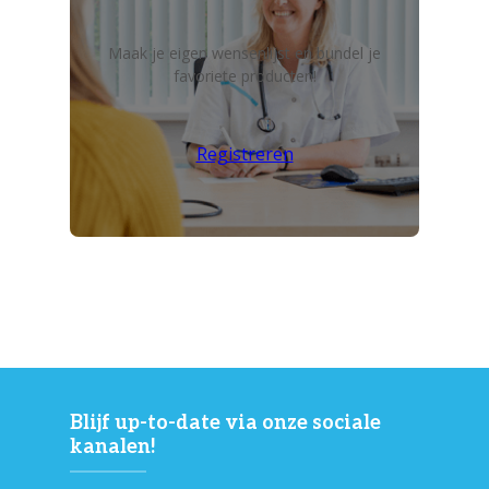
Maak je eigen wensenlijst en bundel je
favoriete producten!
Registreren
Blijf up-to-date via onze sociale
kanalen!