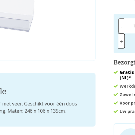
-
+
Bezorg
Gratis
(NL)*
Werkda
le
Zowel 
Voor p
 met veer. Geschikt voor één doos
g. Maten: 246 x 106 x 135cm.
Uw pra