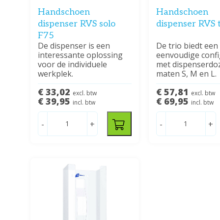
Handschoen
Handschoen
dispenser RVS solo
dispenser RVS t
F75
De dispenser is een
De trio biedt een
interessante oplossing
eenvoudige confi
voor de individuele
met dispenserdo
werkplek.
maten S, M en L.
€ 33,02
€ 57,81
excl. btw
excl. btw
€ 39,95
€ 69,95
incl. btw
incl. btw
-
+
-
+