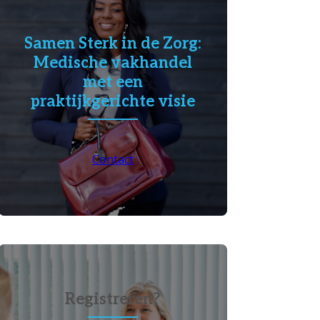
Samen Sterk in de Zorg:
Medische vakhandel
met een
praktijkgerichte visie
Contact
Registreren?