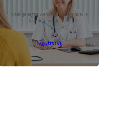
Maak je eigen wensenlijst en bundel je
favoriete producten!
Registreren