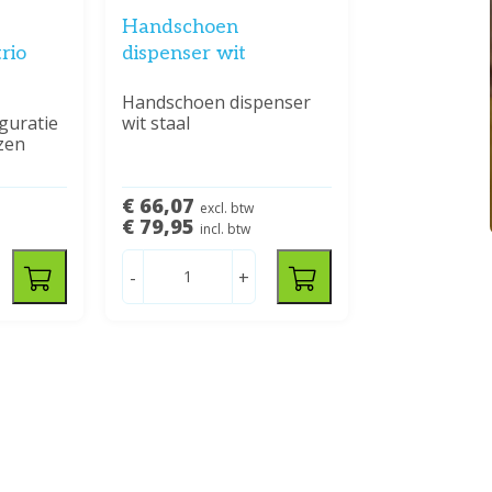
Handschoen
rio
dispenser wit
Handschoen dispenser
guratie
wit staal
zen
€ 66,07
excl. btw
€ 79,95
incl. btw
-
+