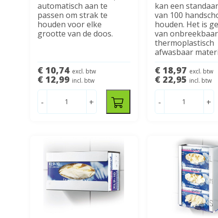
automatisch aan te
kan een standaa
passen om strak te
van 100 handsch
houden voor elke
houden. Het is g
grootte van de doos.
van onbreekbaa
thermoplastisch
afwasbaar materi
€ 10,74
€ 18,97
excl. btw
excl. btw
€ 12,99
€ 22,95
incl. btw
incl. btw
-
+
-
+