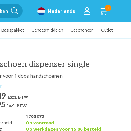
0
ken
Nederlands
Basispakket
Geneesmiddelen
Geschenken
Outlet
choen dispenser single
r voor 1 doos handschoenen
r
49
Excl. BTW
95
Incl. BTW
1703272
arheid
Op voorraad
g
Op werkdagen voor 15.00 besteld