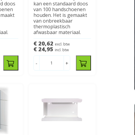
rd doos
kan een standaard doos
oenen
van 100 handschoenen
emaakt
houden. Het is gemaakt
r
van onbreekbaar
thermoplastisch
aal.
afwasbaar materiaal.
€ 20,62
excl. btw
€ 24,95
incl. btw
-
+