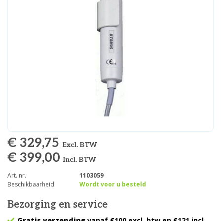
€ 329,75
Excl. BTW
€ 399,00
Incl. BTW
Art. nr.
1103059
Beschikbaarheid
Wordt voor u besteld
Bezorging en service
Gratis verzending
vanaf €100 excl. btw en €121 incl.