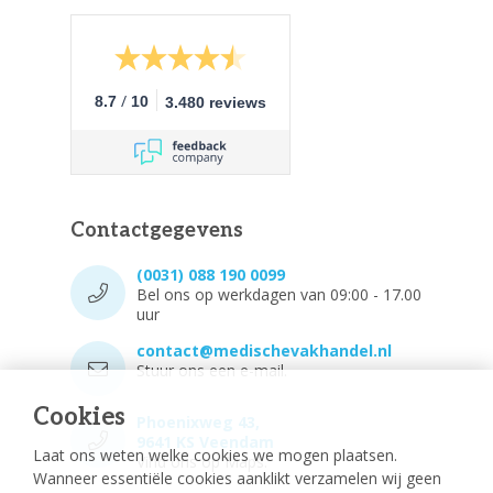
/
8.7
10
3.480 reviews
Contactgegevens
(0031) 088 190 0099
Bel ons op werkdagen van 09:00 - 17.00
uur
contact@medischevakhandel.nl
Stuur ons een e-mail.
Cookies
Phoenixweg 43,
9641 KS Veendam
Laat ons weten welke cookies we mogen plaatsen.
Vind ons op Maps.
Wanneer essentiële cookies aanklikt verzamelen wij geen