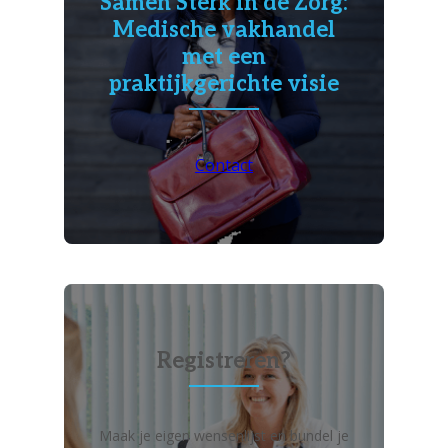
Samen Sterk in de Zorg:
Medische vakhandel
met een
praktijkgerichte visie
Contact
Registreren?
Maak je eigen wensenlijst en bundel je