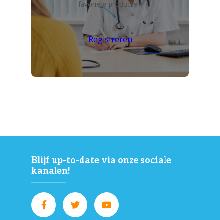
favoriete producten!
Registreren
Blijf up-to-date via onze sociale
kanalen!