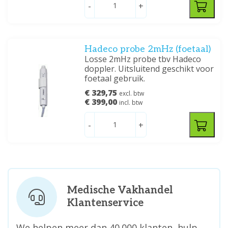
-
+
Hadeco probe 2mHz (foetaal)
Losse 2mHz probe tbv Hadeco
doppler. Uitsluitend geschikt voor
foetaal gebruik.
€ 329,75
excl. btw
€ 399,00
incl. btw
-
+
Medische Vakhandel
Klantenservice
We helpen meer dan 40.000 klanten, hulp