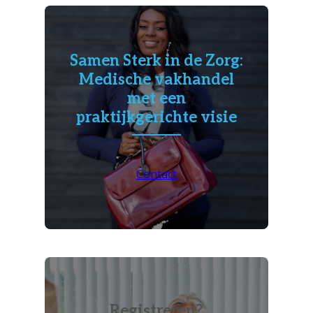
Samen Sterk in de Zorg:
Medische vakhandel
met een
praktijkgerichte visie
Contact
Registreren?