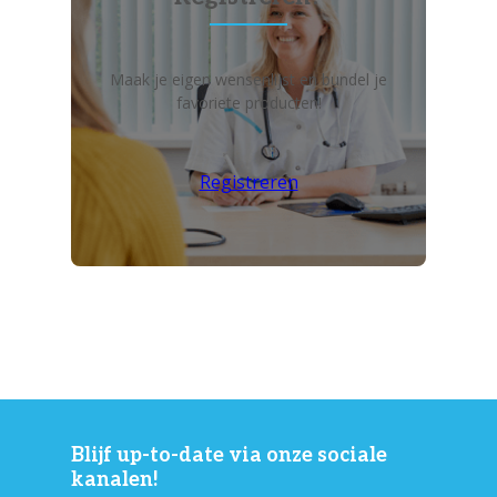
Maak je eigen wensenlijst en bundel je
favoriete producten!
Registreren
Blijf up-to-date via onze sociale
kanalen!