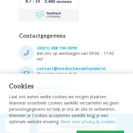
/
8.7
10
3.480 reviews
Contactgegevens
(0031) 088 190 0099
Bel ons op werkdagen van 09:00 - 17.00
uur
contact@medischevakhandel.nl
Stuur ons een e-mail.
Cookies
Phoenixweg 43,
9641 KS Veendam
Laat ons weten welke cookies we mogen plaatsen.
Vind ons op Maps.
Wanneer essentiële cookies aanklikt verzamelen wij geen
persoonsgegevens en help je ons de site te verbeteren.
Wanneer je Cookies accepteren aanklikt krijg je een
optimale website ervaring.
Meer over privacy & cookies
.
-
In winkelwagen