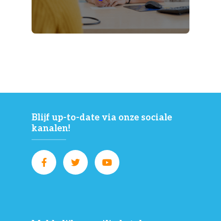
Blijf up-to-date via onze sociale
kanalen!