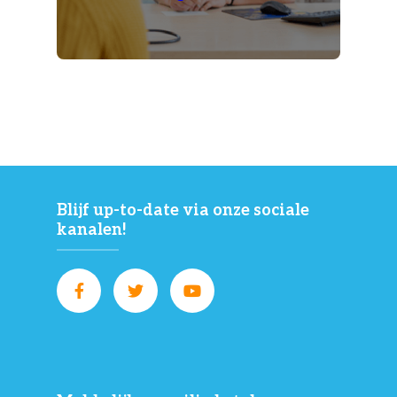
Blijf up-to-date via onze sociale
kanalen!