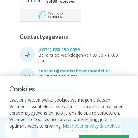
/
8.7
10
3.480 reviews
Contactgegevens
(0031) 088 190 0099
Bel ons op werkdagen van 09:00 - 17.00
uur
contact@medischevakhandel.nl
Stuur ons een e-mail.
Cookies
Phoenixweg 43,
9641 KS Veendam
Laat ons weten welke cookies we mogen plaatsen.
Vind ons op Maps.
Wanneer essentiële cookies aanklikt verzamelen wij geen
persoonsgegevens en help je ons de site te verbeteren.
Wanneer je Cookies accepteren aanklikt krijg je een
optimale website ervaring.
Meer over privacy & cookies
.
-
In winkelwagen