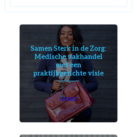
Samen Sterk in de Zorg:
Medische vakhandel
met een
praktijkgerichte visie
Contact