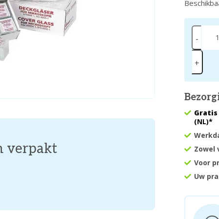
Beschikba
-
+
Bezorg
Gratis
(NL)*
Werkda
m verpakt
Zowel 
Voor p
Uw pra