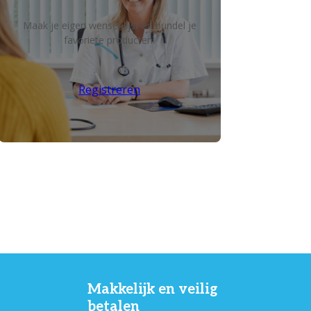
Maak je eigen wensenlijst en bundel je
favoriete producten!
Registreren
Makkelijk en veilig
betalen