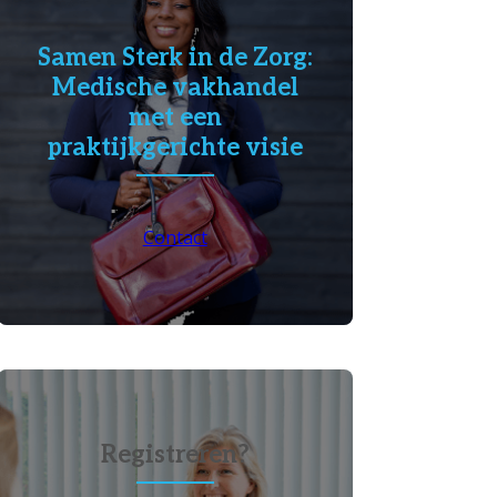
Samen Sterk in de Zorg:
Medische vakhandel
met een
praktijkgerichte visie
Contact
Registreren?