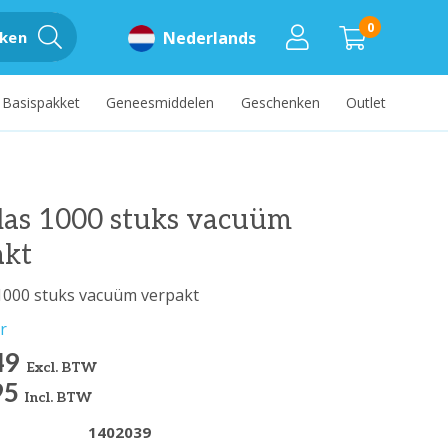
0
ken
Nederlands
Basispakket
Geneesmiddelen
Geschenken
Outlet
las 1000 stuks vacuüm
akt
1000 stuks vacuüm verpakt
r
49
Excl. BTW
95
Incl. BTW
1402039