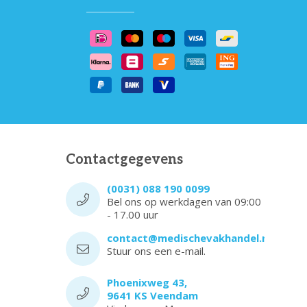
Contactgegevens
(0031) 088 190 0099
Bel ons op werkdagen van 09:00
- 17.00 uur
contact@medischevakhandel.nl
Stuur ons een e-mail.
Phoenixweg 43,
9641 KS Veendam