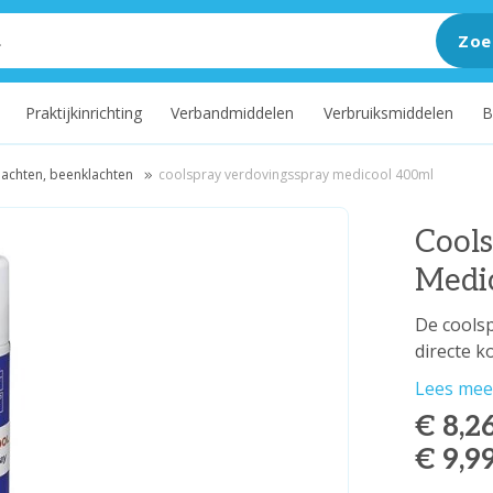
Zoe
Praktijkinrichting
Verbandmiddelen
Verbruiksmiddelen
B
klachten, beenklachten
coolspray verdovingsspray medicool 400ml
Cool
Medi
De coolsp
directe k
Lees mee
€ 8,2
€ 9,9