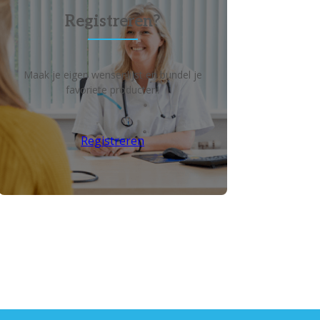
Registreren?
Maak je eigen wensenlijst en bundel je
favoriete producten!
Registreren