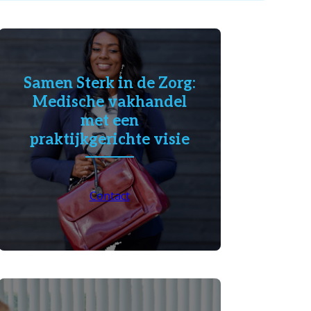
Samen Sterk in de Zorg:
Medische vakhandel
met een
praktijkgerichte visie
Contact