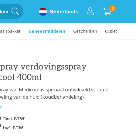
0
ken
Nederlands
asispakket
Geneesmiddelen
Geschenken
Outlet
spray verdovingsspray
cool 400ml
ray van Medicool is speciaal ontwikkeld voor de
oeling van de huid (koudbehandeling).
r
6
Excl. BTW
9
Incl. BTW