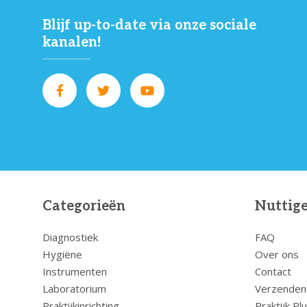
Blijf up-to-date via onze sociale
kanalen!
Categorieën
Nuttige
Diagnostiek
FAQ
Hygiëne
Over ons
Instrumenten
Contact
Laboratorium
Verzenden
Praktijkinrichting
Praktijk Pl