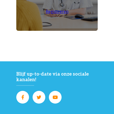
Registreren
Blijf up-to-date via onze sociale
kanalen!