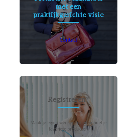
met een
praktijkgerichte visie
Contact
Registreren?
Maak je eigen wensenlijst en bundel je
favoriete producten!