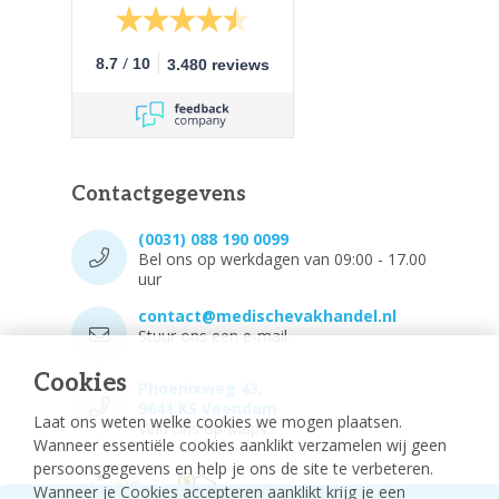
/
8.7
10
3.480 reviews
Contactgegevens
(0031) 088 190 0099
Bel ons op werkdagen van 09:00 - 17.00
uur
contact@medischevakhandel.nl
Stuur ons een e-mail.
Cookies
Phoenixweg 43,
9641 KS Veendam
Laat ons weten welke cookies we mogen plaatsen.
Vind ons op Maps.
Wanneer essentiële cookies aanklikt verzamelen wij geen
persoonsgegevens en help je ons de site te verbeteren.
Wanneer je Cookies accepteren aanklikt krijg je een