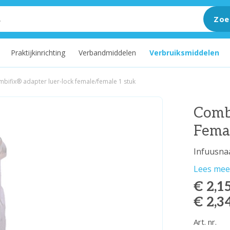
Zoe
Praktijkinrichting
Verbandmiddelen
Verbruiksmiddelen
mbifix® adapter luer-lock female/female 1 stuk
Comb
Fema
Infuusnaa
Lees mee
€ 2,1
€ 2,3
Art. nr.