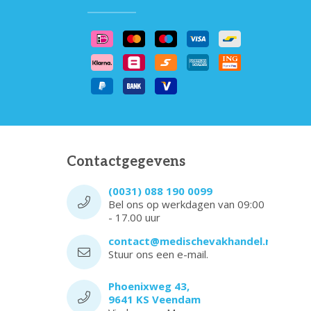
Contactgegevens
(0031) 088 190 0099
Bel ons op werkdagen van 09:00
- 17.00 uur
contact@medischevakhandel.nl
Stuur ons een e-mail.
Phoenixweg 43,
9641 KS Veendam