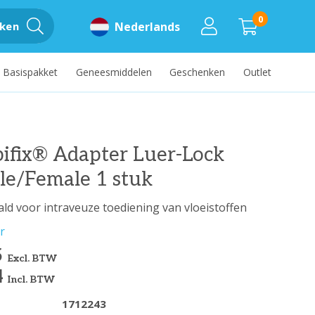
0
ken
Nederlands
Basispakket
Geneesmiddelen
Geschenken
Outlet
ifix® Adapter Luer-Lock
le/Female 1 stuk
ld voor intraveuze toediening van vloeistoffen
r
5
Excl. BTW
4
Incl. BTW
1712243