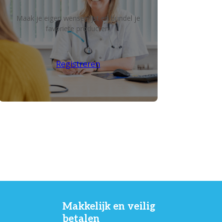
Maak je eigen wensenlijst en bundel je
favoriete producten!
Registreren
Makkelijk en veilig
betalen