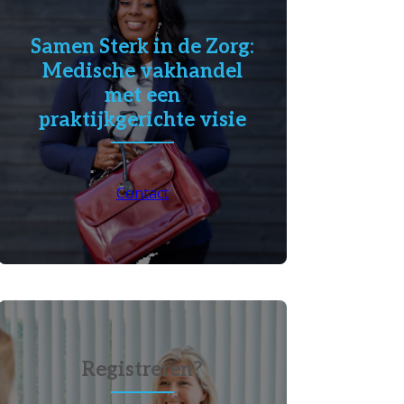
Samen Sterk in de Zorg:
Medische vakhandel
met een
praktijkgerichte visie
Contact
Registreren?