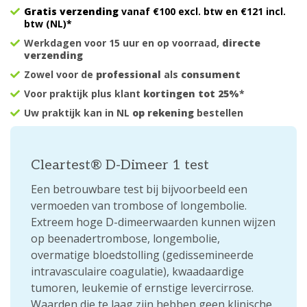
Gratis verzending
vanaf €100 excl. btw en €121 incl.
btw (NL)*
Werkdagen voor 15 uur en op voorraad,
directe
verzending
Zowel voor de
professional
als
consument
Voor praktijk plus klant
kortingen tot 25%
*
Uw praktijk kan in NL
op rekening
bestellen
Cleartest® D-Dimeer 1 test
Een betrouwbare test bij bijvoorbeeld een
vermoeden van trombose of longembolie.
Extreem hoge D-dimeerwaarden kunnen wijzen
op beenadertrombose, longembolie,
overmatige bloedstolling (gedissemineerde
intravasculaire coagulatie), kwaadaardige
tumoren, leukemie of ernstige levercirrose.
Waarden die te laag zijn hebben geen klinische