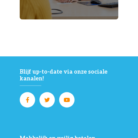
Blijf up-to-date via onze sociale
kanalen!