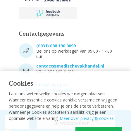
Contactgegevens
(0031) 088 190 0099
Bel ons op werkdagen van 09:00 - 17.00
uur
contact@medischevakhandel.nl
Stuur ons een e-mail.
Cookies
Phoenixweg 43,
9641 KS Veendam
Laat ons weten welke cookies we mogen plaatsen.
Vind ons op Maps.
Wanneer essentiële cookies aanklikt verzamelen wij geen
persoonsgegevens en help je ons de site te verbeteren.
Wanneer je Cookies accepteren aanklikt krijg je een
optimale website ervaring.
Meer over privacy & cookies
.
-
In winkelwagen