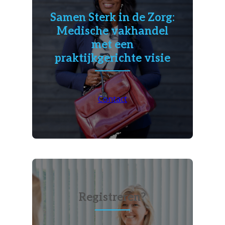
Samen Sterk in de Zorg:
Medische vakhandel
met een
praktijkgerichte visie
Contact
Registreren?