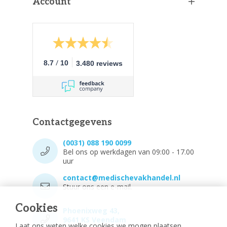
Account
/
8.7
10
3.480 reviews
Contactgegevens
(0031) 088 190 0099
Bel ons op werkdagen van 09:00 - 17.00
uur
contact@medischevakhandel.nl
Stuur ons een e-mail.
Cookies
Phoenixweg 43,
9641 KS Veendam
Laat ons weten welke cookies we mogen plaatsen.