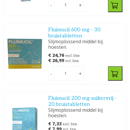
-
+
Fluimucil 600 mg - 30
bruistabletten
Slijmoplossend middel bij
hoesten.
€ 24,76
excl. btw
€ 26,99
incl. btw
-
+
Fluimucil 200 mg suikervrij -
20 bruistabletten
Slijmoplossend middel bij
hoesten.
€ 7,33
excl. btw
€ 7,99
incl. btw