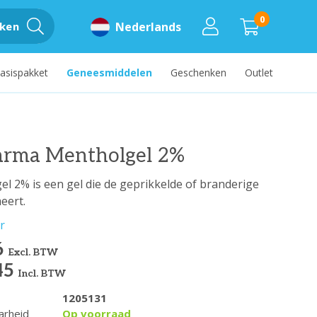
0
ken
Nederlands
asispakket
Geneesmiddelen
Geschenken
Outlet
arma Mentholgel 2%
l 2% is een gel die de geprikkelde of branderige
eert.
r
6
Excl. BTW
45
Incl. BTW
1205131
arheid
Op voorraad