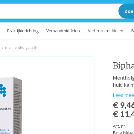
Zoe
Praktijkinrichting
Verbandmiddelen
Verbruiksmiddelen
B
harma mentholgel 2%
Biph
Mentholge
huid kalm
Lees mee
€ 9,4
€ 11,
Art. nr.
Beschikba