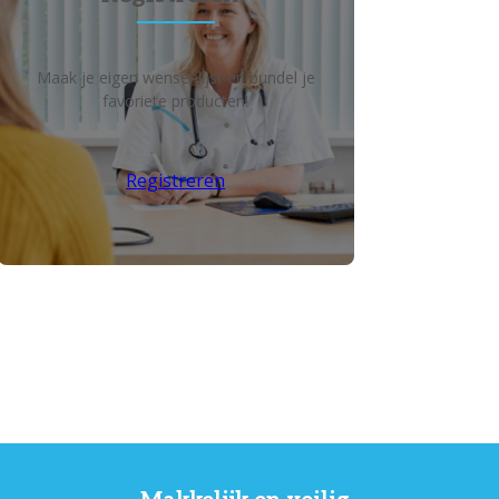
Maak je eigen wensenlijst en bundel je
favoriete producten!
Registreren