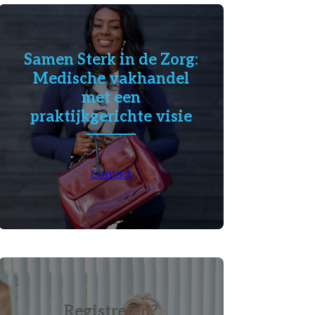
Samen Sterk in de Zorg:
Medische vakhandel
met een
praktijkgerichte visie
Contact
Registreren?