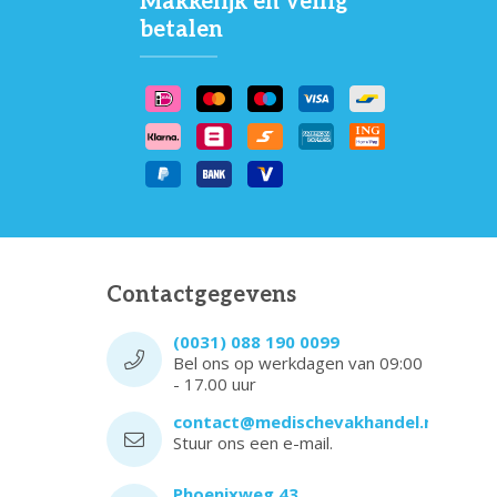
Makkelijk en veilig
betalen
Contactgegevens
(0031) 088 190 0099
Bel ons op werkdagen van 09:00
- 17.00 uur
contact@medischevakhandel.nl
Stuur ons een e-mail.
Phoenixweg 43,