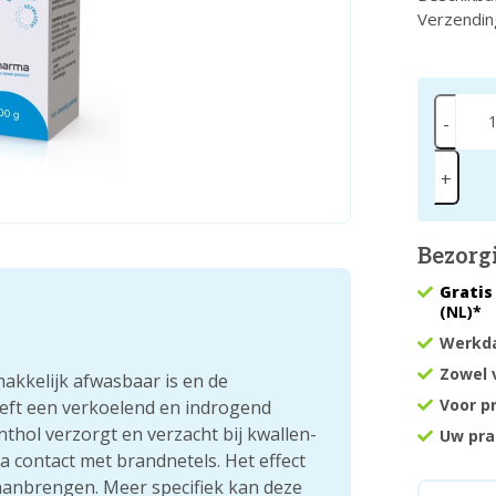
Verzendin
-
+
Bezorg
Gratis
(NL)*
Werkda
Zowel 
akkelijk afwasbaar is en de
Voor p
eeft een verkoelend en indrogend
thol verzorgt en verzacht bij kwallen-
Uw pra
a contact met brandnetels. Het effect
aanbrengen. Meer specifiek kan deze