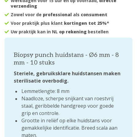
Werkdagen voor 15 uur en op voorraad,
directe
verzending
Zowel voor de
professional
als
consument
Voor praktijk plus klant
kortingen tot 25%
*
Uw praktijk kan in NL
op rekening
bestellen
Biopsy punch huidstans - Ø6 mm - 8
mm - 10 stuks
Steriele, gebruiksklare huidstansen maken
sterilisatie overbodig.
Lemmetlengte: 8 mm
Naadloze, scherpe snijkant van roestvrij
staal, geribbelde handgreep voor goede
grip en controle.
Grootte in reliëf op elke huidstans voor
gemakkelijke identificatie. Breed scala aan
maten.