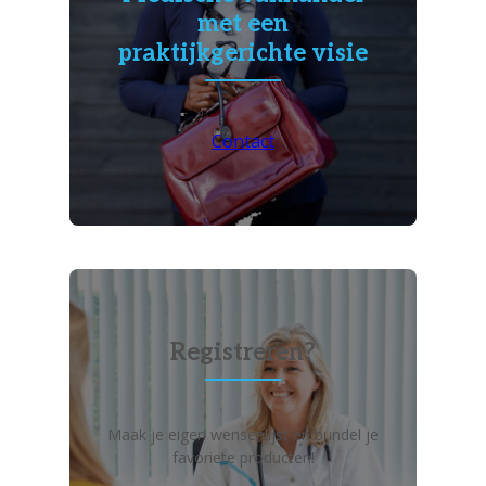
met een
praktijkgerichte visie
Contact
Registreren?
Maak je eigen wensenlijst en bundel je
favoriete producten!