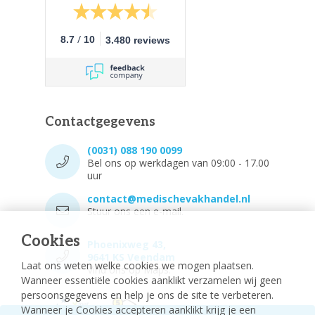
/
8.7
10
3.480 reviews
Contactgegevens
(0031) 088 190 0099
Bel ons op werkdagen van 09:00 - 17.00
uur
contact@medischevakhandel.nl
Stuur ons een e-mail.
Cookies
Phoenixweg 43,
9641 KS Veendam
Laat ons weten welke cookies we mogen plaatsen.
Vind ons op Maps.
Wanneer essentiële cookies aanklikt verzamelen wij geen
persoonsgegevens en help je ons de site te verbeteren.
Wanneer je Cookies accepteren aanklikt krijg je een