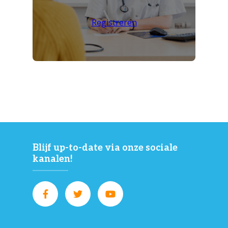
Registreren
Blijf up-to-date via onze sociale
kanalen!