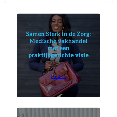
Samen Sterk in de Zorg:
Medische vakhandel
met een
praktijkgerichte visie
Contact