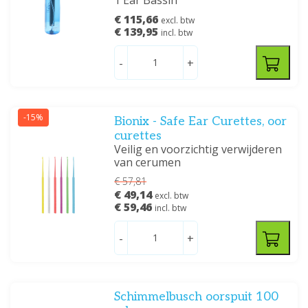
1 Ear Bassin
€ 115,66
excl. btw
€ 139,95
incl. btw
-
+
-15%
Bionix - Safe Ear Curettes, oor
curettes
Veilig en voorzichtig verwijderen
van cerumen
€ 57,81
€ 49,14
excl. btw
€ 59,46
incl. btw
-
+
Schimmelbusch oorspuit 100