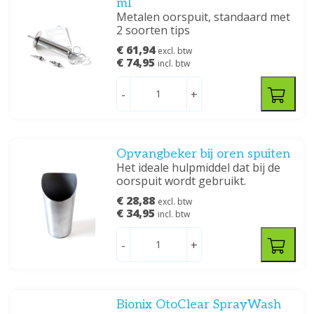
ml
Metalen oorspuit, standaard met
2 soorten tips
€ 61,94
excl. btw
€ 74,95
incl. btw
-
+
Opvangbeker bij oren spuiten
Het ideale hulpmiddel dat bij de
oorspuit wordt gebruikt.
€ 28,88
excl. btw
€ 34,95
incl. btw
-
+
Bionix OtoClear SprayWash