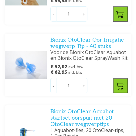
€ 99,95
incl. btw
-
+
Bionix OtoClear Oor Irrigatie
wegwerp Tip - 40 stuks
Voor de Bionix OtoClear Aquabot
en Bionix OtoClear SprayWash Kit
€ 52,02
excl. btw
€ 62,95
incl. btw
-
+
Bionix OtoClear Aquabot
startset oorspuit met 20
OtoClear wegwerptips
1 Aquabot-fles, 20 OtoClear-tips,