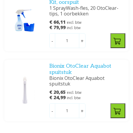
Kit, oorspuit
1 SprayWash-fles, 20 OtoClear-
tips, 1 oorbekken
€ 66,11
excl. btw
€ 79,99
incl. btw
-
+
Bionix OtoClear Aquabot
spuitstuk
Bionix OtoClear Aquabot
spuitstuk
€ 20,65
excl. btw
€ 24,99
incl. btw
-
+