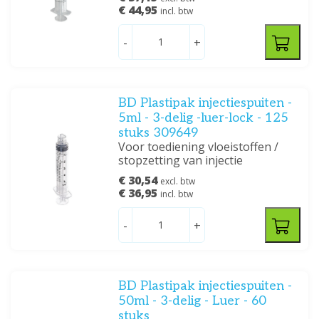
€ 44,95
incl. btw
-
+
BD Plastipak injectiespuiten -
5ml - 3-delig -luer-lock - 125
stuks 309649
Voor toediening vloeistoffen /
stopzetting van injectie
€ 30,54
excl. btw
€ 36,95
incl. btw
-
+
BD Plastipak injectiespuiten -
50ml - 3-delig - Luer - 60
stuks