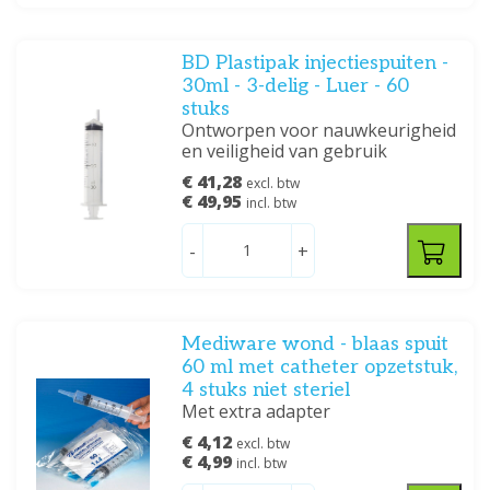
BD Plastipak injectiespuiten -
30ml - 3-delig - Luer - 60
stuks
Ontworpen voor nauwkeurigheid
en veiligheid van gebruik
€ 41,28
excl. btw
€ 49,95
incl. btw
-
+
Mediware wond - blaas spuit
60 ml met catheter opzetstuk,
4 stuks niet steriel
Met extra adapter
€ 4,12
excl. btw
€ 4,99
incl. btw