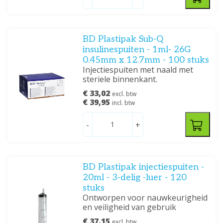
BD Plastipak Sub-Q
insulinespuiten - 1ml- 26G
0.45mm x 12.7mm - 100 stuks
Injectiespuiten met naald met
steriele binnenkant.
€ 33,02
excl. btw
€ 39,95
incl. btw
-
+
BD Plastipak injectiespuiten -
20ml - 3-delig -luer - 120
stuks
Ontworpen voor nauwkeurigheid
en veiligheid van gebruik
€ 37,15
excl. btw