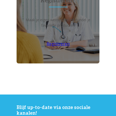
Registreren?
Maak je eigen wensenlijst en bundel je
favoriete producten!
Registreren
Blijf up-to-date via onze sociale
kanalen!