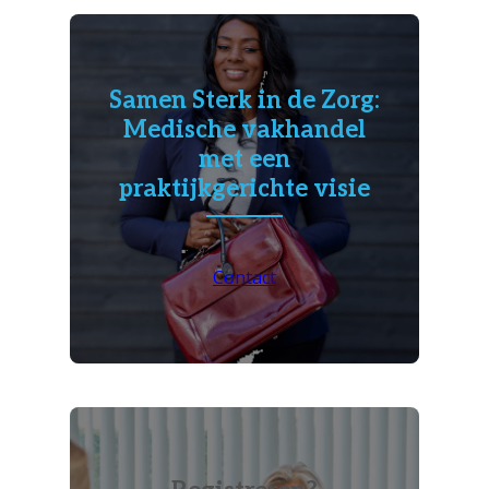
Samen Sterk in de Zorg:
Medische vakhandel
met een
praktijkgerichte visie
Contact