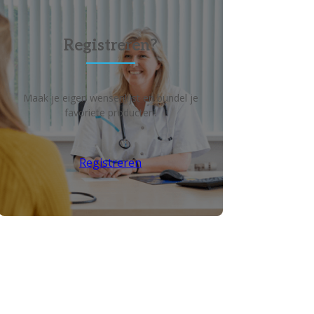
Registreren?
Maak je eigen wensenlijst en bundel je
favoriete producten!
Registreren