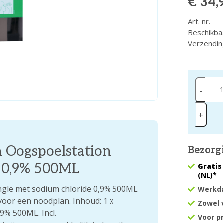
€ 34,
Art. nr.
Beschikba
Verzendin
-
+
n Oogspoelstation
Bezorg
e 0,9% 500ML
Gratis
(NL)*
ingle met sodium chloride 0,9% 500ML
Werkda
 voor een noodplan. Inhoud: 1 x
Zowel 
9% 500ML. Incl.
Voor p