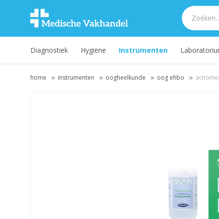
Diagnostiek
Hygiëne
Instrumenten
Laboratori
home
instrumenten
oogheelkunde
oog ehbo
actiomed