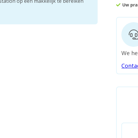
station op een makkelijk te bereiken
Uw pra
We he
Conta