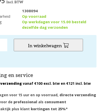
95
Incl. BTW
1308094
arheid
Op voorraad
g
Op werkdagen voor 15.00 besteld
dezelfde dag verzonden
In winkelwagen
ing en service
 verzending
vanaf €100 excl. btw en €121 incl. btw
gen voor 15 uur en op voorraad,
directe verzending
voor de
professional
als
consument
raktijk plus klant
kortingen tot 25%
*