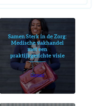
Samen Sterk in de Zorg:
Medische vakhandel
met een
praktijkgerichte visie
Contact