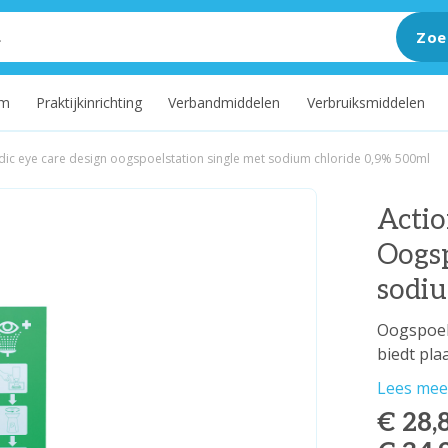
Zoe
um
Praktijkinrichting
Verbandmiddelen
Verbruiksmiddelen
ic eye care design oogspoelstation single met sodium chloride 0,9% 500ml
Actio
Oogsp
sodi
Oogspoels
biedt pla
Lees mee
€ 28,