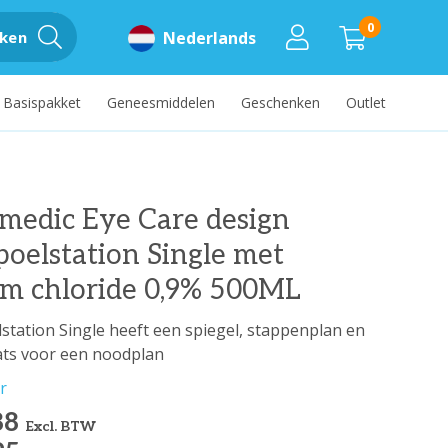
0
ken
Nederlands
Basispakket
Geneesmiddelen
Geschenken
Outlet
medic Eye Care design
oelstation Single met
um chloride 0,9% 500ML
tation Single heeft een spiegel, stappenplan en
ats voor een noodplan
r
88
Excl. BTW