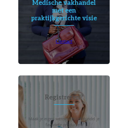
Medische vakhandel
met een
praktijkgerichte visie
Contact
Registreren?
Maak je eigen wensenlijst en bundel je
favoriete producten!