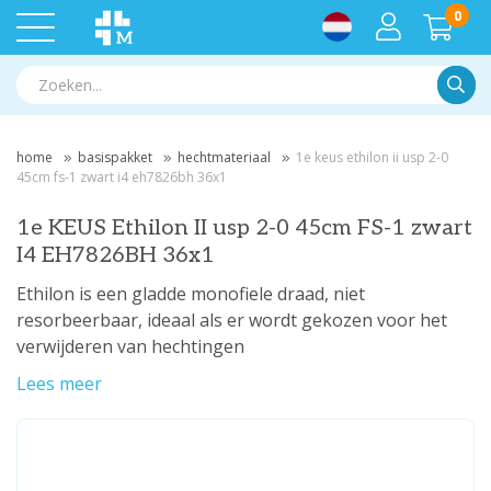
0
Zoek
home
basispakket
hechtmateriaal
1e keus ethilon ii usp 2-0
45cm fs-1 zwart i4 eh7826bh 36x1
1e KEUS Ethilon II usp 2-0 45cm FS-1 zwart
I4 EH7826BH 36x1
Ethilon is een gladde monofiele draad, niet
resorbeerbaar, ideaal als er wordt gekozen voor het
verwijderen van hechtingen
Lees meer