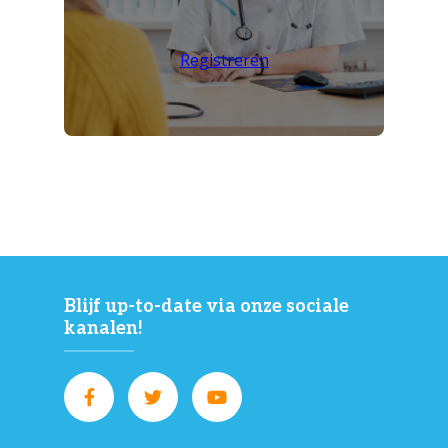
Registreren
Blijf up-to-date via onze sociale
kanalen!