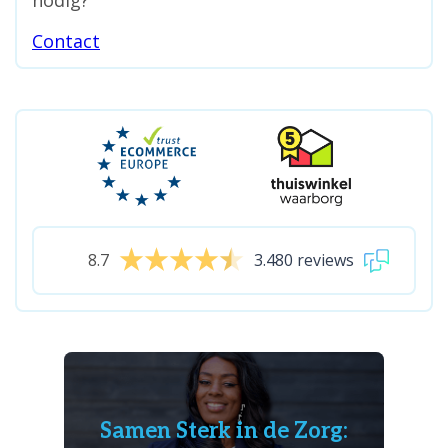
nodig?
Contact
8.7
3.480 reviews
Samen Sterk in de Zorg: