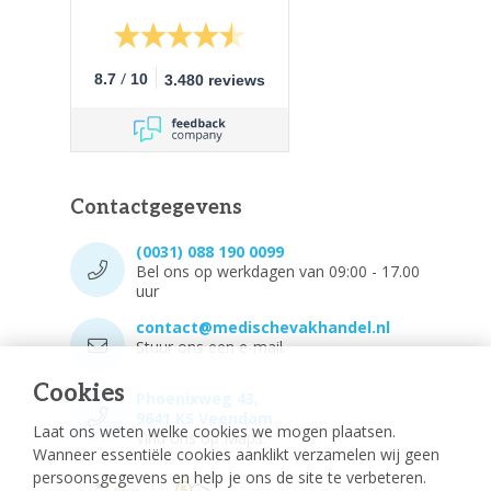
/
8.7
10
3.480 reviews
Contactgegevens
(0031) 088 190 0099
Bel ons op werkdagen van 09:00 - 17.00
uur
contact@medischevakhandel.nl
Stuur ons een e-mail.
Cookies
Phoenixweg 43,
9641 KS Veendam
Laat ons weten welke cookies we mogen plaatsen.
Vind ons op Maps.
Wanneer essentiële cookies aanklikt verzamelen wij geen
persoonsgegevens en help je ons de site te verbeteren.