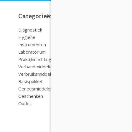
Categorieën
Nuttige
Diagnostiek
FAQ
Hygiëne
Over ons
Instrumenten
Contact
Laboratorium
Verzenden
Praktijkinrichting
Praktijk Pl
Verbandmiddelen
Klantenser
Verbruiksmiddelen
Algemene 
Basispakket
Bestelpro
Geneesmiddelen
Betaalmet
Geschenken
Garantie
Outlet
Nieuwe pr
Technische
Nieuwsbrie