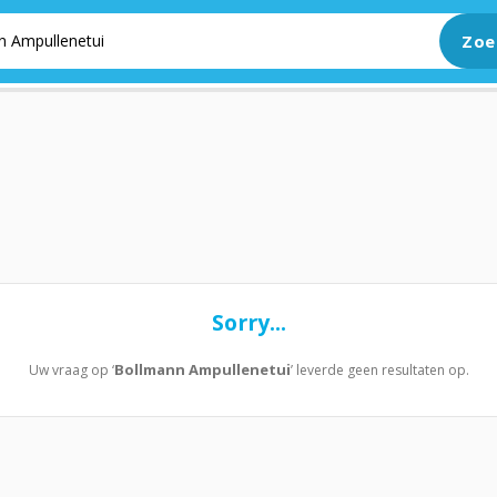
Zoe
m
Praktijkinrichting
Verbandmiddelen
Verbruiksmiddelen
Sorry...
Bollmann Ampullenetui
Uw vraag op ‘
’ leverde geen resultaten op.