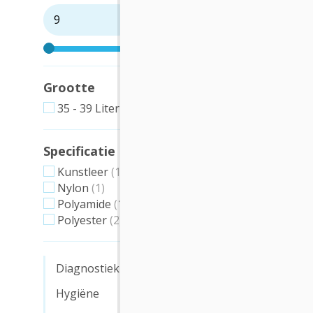
Ampull
Lifegu
Met 3 del
Grootte
ampullen
handige r
35 - 39 Liter
(1)
afgeslote
voorkome
toegang. 
Specificatie
€ 41,2
Kunstleer
(1)
€ 49,9
Nylon
(1)
Polyamide
(1)
-
Polyester
(2)
Diagnostiek
Hygiëne