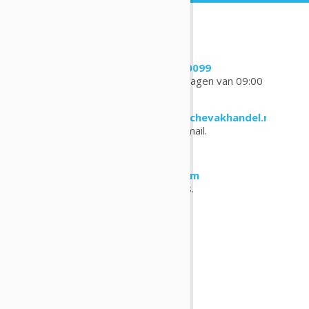
Contactgegevens
(0031) 088 190 0099
Bel ons op werkdagen van 09:00
- 17.00 uur
contact@medischevakhandel.nl
Stuur ons een e-mail.
Phoenixweg 43,
9641 KS Veendam
Vind ons op Maps.