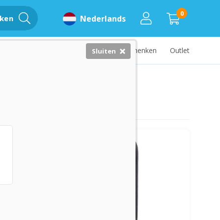
0
ken
Nederlands
Basispakket
Geneesmiddelen
Geschenken
Outlet
Sluiten