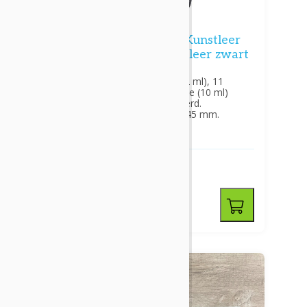
tleer
Ampullenhouder - Kunstleer
Ampullenetui kunstleer zwart
 11
Passend voor 10 kleine (2 ml), 11
 ml)
medium (5 ml) en 13 grote (10 ml)
flesjes, gevoerd en gevoerd.
m.
Afmetingen: 245 x 125 x 45 mm.
€ 37,15
excl. btw
€ 44,95
incl. btw
-
+