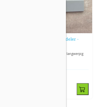
Bollmann visita verdeler -
langwerpig
n Veilig
Bollmann visita verdeler - langwerpig
 in het
.
bodem.
€ 7,95
excl. btw
€ 9,62
incl. btw
-
+