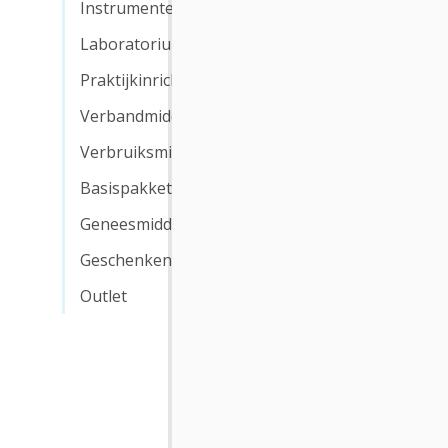
Instrumenten
Laboratorium
Praktijkinrichting
Verbandmiddelen
Verbruiksmiddelen
Elite B
ampull
Basispakket
Geneesmiddelen
Medium f
een compa
Geschenken
Outlet
€ 41,2
€ 49,9
-