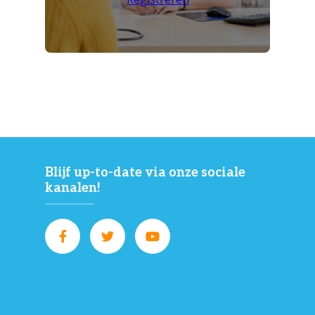
Blijf up-to-date via onze sociale
kanalen!