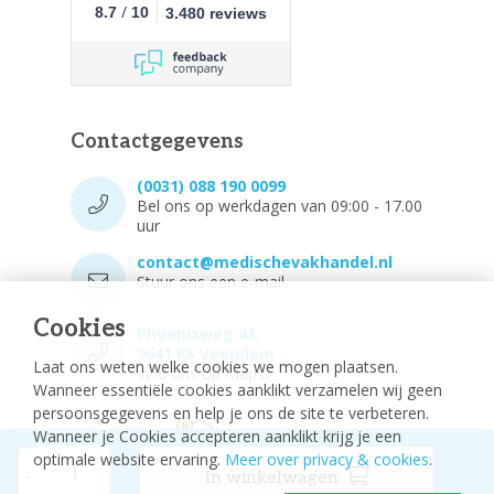
/
8.7
10
3.480 reviews
Contactgegevens
(0031) 088 190 0099
Bel ons op werkdagen van 09:00 - 17.00
uur
contact@medischevakhandel.nl
Stuur ons een e-mail.
Cookies
Phoenixweg 43,
9641 KS Veendam
Laat ons weten welke cookies we mogen plaatsen.
Vind ons op Maps.
Wanneer essentiële cookies aanklikt verzamelen wij geen
persoonsgegevens en help je ons de site te verbeteren.
Wanneer je Cookies accepteren aanklikt krijg je een
optimale website ervaring.
Meer over privacy & cookies
.
-
In winkelwagen