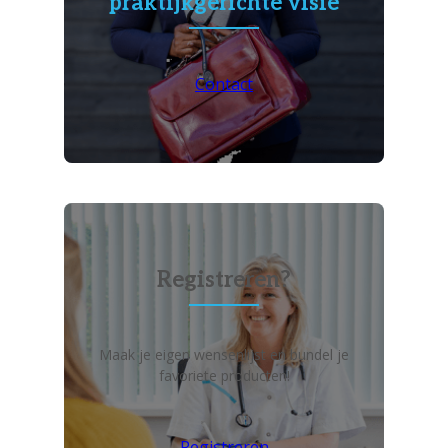
praktijkgerichte visie
Contact
Registreren?
Maak je eigen wensenlijst en bundel je
favoriete producten!
Registreren