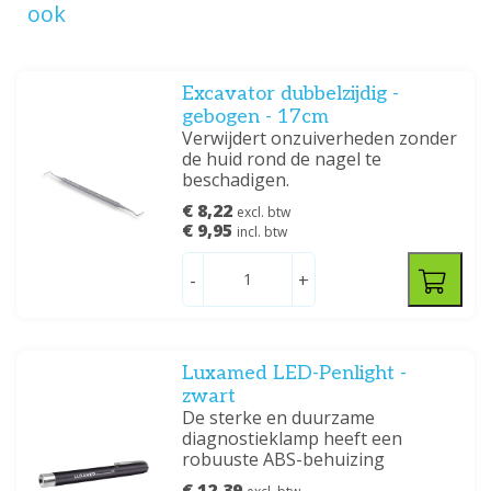
ook
Excavator dubbelzijdig -
gebogen - 17cm
Verwijdert onzuiverheden zonder
de huid rond de nagel te
beschadigen.
€ 8,22
excl. btw
€ 9,95
incl. btw
-
+
Luxamed LED-Penlight -
zwart
De sterke en duurzame
diagnostieklamp heeft een
robuuste ABS-behuizing
€ 12,39