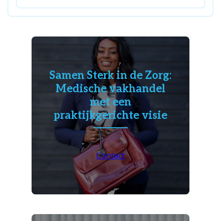
Samen Sterk in de Zorg:
Medische vakhandel
met een
praktijkgerichte visie
Contact